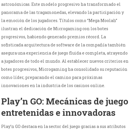
astronómicas. Este modelo progresivo ha transformado el
panorama de las tragamonedas, elevando la participación y
la emoción de los jugadores. Títulos como “Mega Moolah”
ilustran el dedicación de Microgaming con los botes
progresivos, habiendo generado premios récord. La
sofisticada arquitectura de software de la compañía también
asegura una experiencia de juego fluida e completa, atrayendo
a jugadores de todo el mundo. Al establecer nuevos criterios en
botes progresivos, Microgaming ha consolidado su reputación
como líder, preparando el camino para próximas
innovaciones en la industria de los casinos online.
Play’n GO: Mecánicas de juego
entretenidas e innovadoras
Play’n GO destaca en la sector del juego gracias a sus atributos