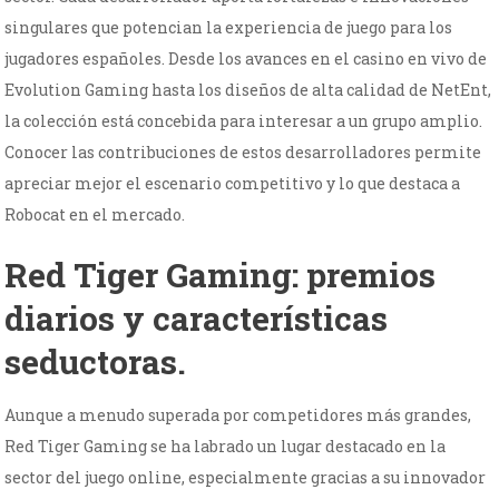
singulares que potencian la experiencia de juego para los
jugadores españoles. Desde los avances en el casino en vivo de
Evolution Gaming hasta los diseños de alta calidad de NetEnt,
la colección está concebida para interesar a un grupo amplio.
Conocer las contribuciones de estos desarrolladores permite
apreciar mejor el escenario competitivo y lo que destaca a
Robocat en el mercado.
Red Tiger Gaming: premios
diarios y características
seductoras.
Aunque a menudo superada por competidores más grandes,
Red Tiger Gaming se ha labrado un lugar destacado en la
sector del juego online, especialmente gracias a su innovador