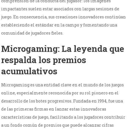
comprensión de la conducta del jugador: los imágenes
impactantes suelen estar asociados con largas sesiones de
juego. En consecuencia, sus creaciones innovadores continúan
estableciendo el estándar en la campo y fomentando una
comunidad de jugadores fieles.
Microgaming: La leyenda que
respalda los premios
acumulativos
Microgaming es una entidad clave en el mundo de los juegos
online, especialmente reconocida por su rol pionero en el
desarrollo de los botes progresivos. Fundada en 1994, fue una
de las primeras firmas en lanzar estas innovadoras
características de juego, facilitando a los jugadores contribuir
a un fondo común de premios que puede alcanzar cifras