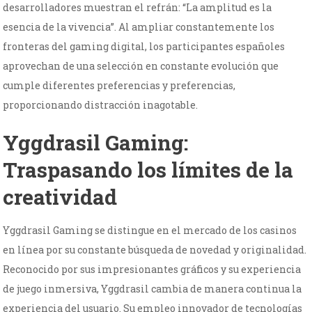
desarrolladores muestran el refrán: “La amplitud es la
esencia de la vivencia”. Al ampliar constantemente los
fronteras del gaming digital, los participantes españoles
aprovechan de una selección en constante evolución que
cumple diferentes preferencias y preferencias,
proporcionando distracción inagotable.
Yggdrasil Gaming:
Traspasando los límites de la
creatividad
Yggdrasil Gaming se distingue en el mercado de los casinos
en línea por su constante búsqueda de novedad y originalidad.
Reconocido por sus impresionantes gráficos y su experiencia
de juego inmersiva, Yggdrasil cambia de manera continua la
experiencia del usuario. Su empleo innovador de tecnologías