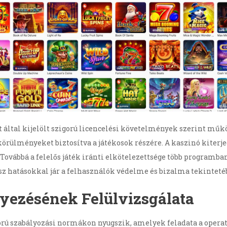
által kijelölt szigorú licencelési követelmények szerint működ
rülményeket biztosítva a játékosok részére. A kaszinó kiterjed
t. Továbbá a felelős játék iránti elkötelezettsége több program
sz hatásokkal jár a felhasználók védelme és bizalma tekinteté
yezésének Felülvizsgálata
rú szabályozási normákon nyugszik, amelyek feladata a operatív