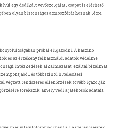
ül egy dedikált vevőszolgálati csapat is elérhető,
égében olyan biztonságos atmoszférát hoznak létre,
 bonyolultságában próbál eligazodni. A kaszinó
ciók és az érzékeny felhasználói adatok védelme
tonsági intézkedések alkalmazását, ezáltal bizalmat
zempontjából, és többszintű hitelesítési
l végzett rendszeres ellenőrzések tovább igazolják
rzésére törekszik, amely védi a játékosok adatait,
figyelmes világítótorony-őrként áll a szerencsejáték