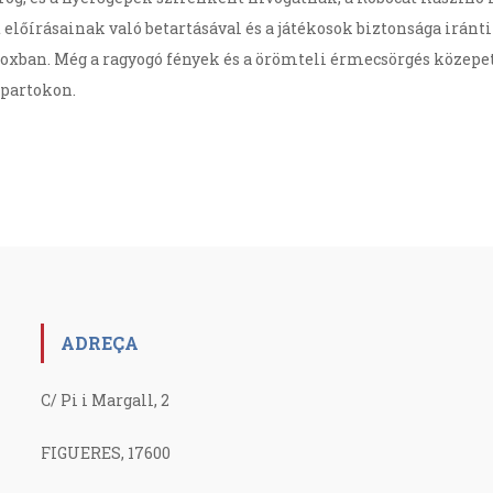
 előírásainak való betartásával és a játékosok biztonsága irán
oxban. Még a ragyogó fények és a örömteli érmecsörgés közepette
 partokon.
ADREÇA
C/ Pi i Margall, 2
FIGUERES, 17600