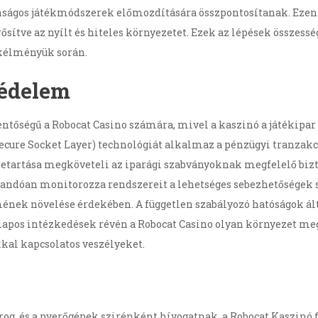
ságos játékmódszerek előmozdítására összpontosítanak. Ezenkív
sítve az nyílt és hiteles környezetet. Ezek az lépések összess
ékélményük során.
védelem
lentőségű a Robocat Casino számára, mivel a kaszinó a játékipar
Secure Socket Layer) technológiát alkalmaz a pénzügyi tranzak
betartása megköveteli az iparági szabványoknak megfelelő biz
llandóan monitorozza rendszereit a lehetséges sebezhetőségek s
nek növelése érdekében. A független szabályozó hatóságok álta
apos intézkedések révén a Robocat Casino olyan környezet megő
kal kapcsolatos veszélyeket.
orog, és a nyerőgépek szirénként hívogatnak, a Robocat Kaszinó 