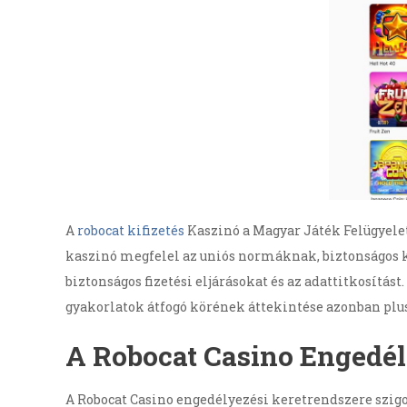
A
robocat kifizetés
Kaszinó a Magyar Játék Felügyelet 
kaszinó megfelel az uniós normáknak, biztonságos kö
biztonságos fizetési eljárásokat és az adattitkosítás
gyakorlatok átfogó körének áttekintése azonban plu
A Robocat Casino Engedél
A Robocat Casino engedélyezési keretrendszere szigo