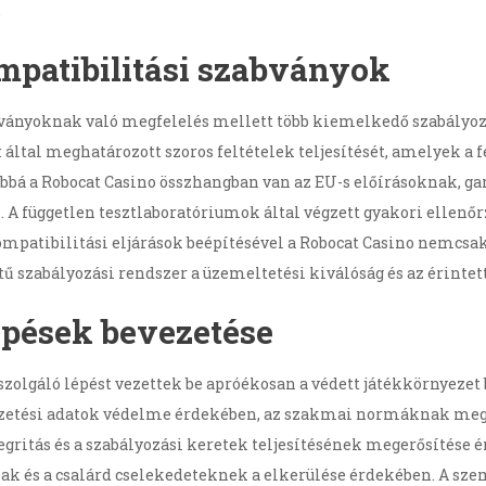
.
mpatibilitási szabványok
bványoknak való megfelelés mellett több kiemelkedő szabályoz
által meghatározott szoros feltételek teljesítését, amelyek a f
Továbbá a Robocat Casino összhangban van az EU-s előírásoknak,
A független tesztlaboratóriumok által végzett gyakori ellenőrzé
ompatibilitási eljárások beépítésével a Robocat Casino nemc
ű szabályozási rendszer a üzemeltetési kiválóság és az érintet
épések bevezetése
zolgáló lépést vezettek be apróékosan a védett játékkörnyezet
fizetési adatok védelme érdekében, az szakmai normáknak meg
egritás és a szabályozási keretek teljesítésének megerősítése 
ának és a csalárd cselekedeteknek a elkerülése érdekében. A sz