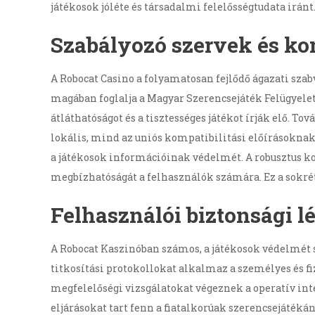
játékosok jóléte és társadalmi felelősségtudata iránt
Szabályozó szervek és ko
A Robocat Casino a folyamatosan fejlődő ágazati sza
magában foglalja a Magyar Szerencsejáték Felügyelet 
átláthatóságot és a tisztességes játékot írják elő. 
lokális, mind az uniós kompatibilitási előírásoknak. 
a játékosok információinak védelmét. A robusztus k
megbízhatóságát a felhasználók számára. Ez a sokrét
Felhasználói biztonsági l
A Robocat Kaszinóban számos, a játékosok védelmét s
titkosítási protokollokat alkalmaz a személyes és 
megfelelőségi vizsgálatokat végeznek a operatív int
eljárásokat tart fenn a fiatalkorúak szerencsejáték