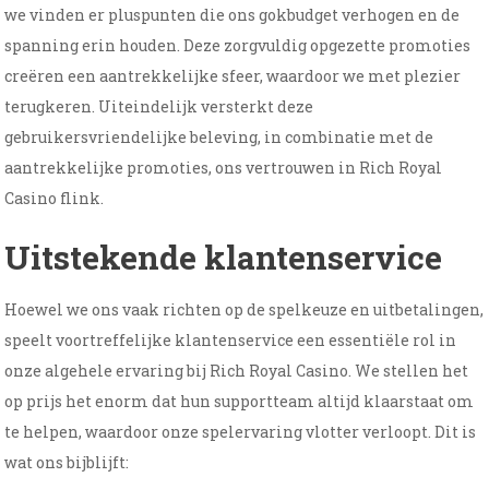
we vinden er pluspunten die ons gokbudget verhogen en de
spanning erin houden. Deze zorgvuldig opgezette promoties
creëren een aantrekkelijke sfeer, waardoor we met plezier
terugkeren. Uiteindelijk versterkt deze
gebruikersvriendelijke beleving, in combinatie met de
aantrekkelijke promoties, ons vertrouwen in Rich Royal
Casino flink.
Uitstekende klantenservice
Hoewel we ons vaak richten op de spelkeuze en uitbetalingen,
speelt voortreffelijke klantenservice een essentiële rol in
onze algehele ervaring bij Rich Royal Casino. We stellen het
op prijs het enorm dat hun supportteam altijd klaarstaat om
te helpen, waardoor onze spelervaring vlotter verloopt. Dit is
wat ons bijblijft: