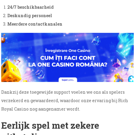
24/7 beschikbaarheid
Deskundig personeel
Meerdere contactkanalen
Dankzij deze toegewijde support voelen we ons als spelers
verzekerd en gewaardeerd, waardoor onze ervaring bij Rich
Royal Casino nog aangenamer wordt.
Eerlijk spel met zekere