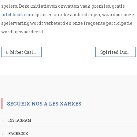
spelers. Deze initiatieven omvatten vaak premies, gratis
pitchbook.com
spins en unieke aanbiedingen, waardoor onze
spelervaring wordt verbeterd en onze frequente participatie
wordt gewaardeerd.
Navegación
Mrbet Casino Games Variety and Experience
Spirited Luck at WinSpirit Casino
de
entradas
SEGUEIX-NOS A LES XARXES
INSTAGRAM
FACEBOOK