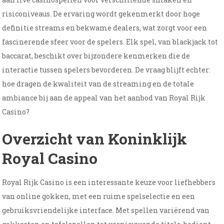
risiconiveaus. De ervaring wordt gekenmerkt door hoge
definitie streams en bekwame dealers, wat zorgt voor een
fascinerende sfeer voor de spelers. Elk spel, van blackjack tot
baccarat, beschikt over bijzondere kenmerken die de
interactie tussen spelers bevorderen. De vraag blijft echter:
hoe dragen de kwaliteit van de streaming en de totale
ambiance bij aan de appeal van het aanbod van Royal Rijk
Casino?
Overzicht van Koninklijk
Royal Casino
Royal Rijk Casino is een interessante keuze voor liefhebbers
van online gokken, met een ruime spelselectie en een
gebruiksvriendelijke interface. Met spellen variërend van