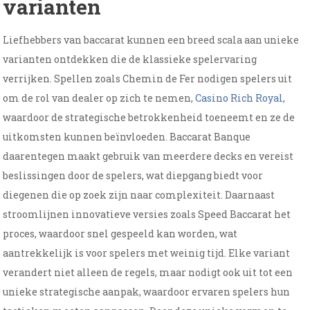
varianten
Liefhebbers van baccarat kunnen een breed scala aan unieke
varianten ontdekken die de klassieke spelervaring
verrijken. Spellen zoals Chemin de Fer nodigen spelers uit
om de rol van dealer op zich te nemen,
Casino Rich Royal
,
waardoor de strategische betrokkenheid toeneemt en ze de
uitkomsten kunnen beïnvloeden. Baccarat Banque
daarentegen maakt gebruik van meerdere decks en vereist
beslissingen door de spelers, wat diepgang biedt voor
diegenen die op zoek zijn naar complexiteit. Daarnaast
stroomlijnen innovatieve versies zoals Speed Baccarat het
proces, waardoor snel gespeeld kan worden, wat
aantrekkelijk is voor spelers met weinig tijd. Elke variant
verandert niet alleen de regels, maar nodigt ook uit tot een
unieke strategische aanpak, waardoor ervaren spelers hun