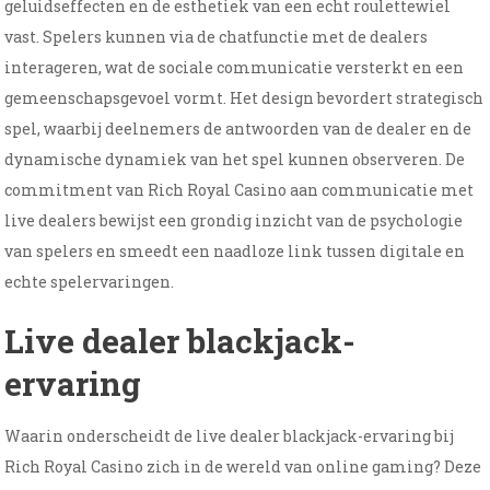
geluidseffecten en de esthetiek van een echt roulettewiel
vast. Spelers kunnen via de chatfunctie met de dealers
interageren, wat de sociale communicatie versterkt en een
gemeenschapsgevoel vormt. Het design bevordert strategisch
spel, waarbij deelnemers de antwoorden van de dealer en de
dynamische dynamiek van het spel kunnen observeren. De
commitment van Rich Royal Casino aan communicatie met
live dealers bewijst een grondig inzicht van de psychologie
van spelers en smeedt een naadloze link tussen digitale en
echte spelervaringen.
Live dealer blackjack-
ervaring
Waarin onderscheidt de live dealer blackjack-ervaring bij
Rich Royal Casino zich in de wereld van online gaming? Deze