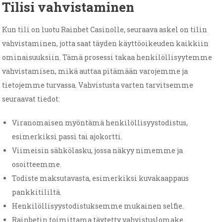
Tilisi vahvistaminen
Kun tili on luotu Rainbet Casinolle, seuraava askel on tilin
vahvistaminen, jotta saat täyden käyttöoikeuden kaikkiin
ominaisuuksiin. Tämä prosessi takaa henkilöllisyytemme
vahvistamisen, mikä auttaa pitämään varojemme ja
tietojemme turvassa. Vahvistusta varten tarvitsemme
seuraavat tiedot:
Viranomaisen myöntämä henkilöllisyystodistus,
esimerkiksi passi tai ajokortti.
Viimeisin sähkölasku, jossa näkyy nimemme ja
osoitteemme.
Todiste maksutavasta, esimerkiksi kuvakaappaus
pankkitililtä.
Henkilöllisyystodistuksemme mukainen selfie.
Rainbetin toimittama täytetty vahvistuslomake.