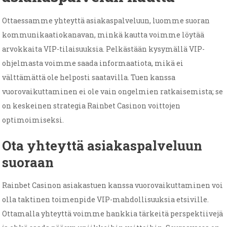
Ottaessamme yhteyttä asiakaspalveluun, luomme suoran
kommunikaatiokanavan, minkä kautta voimme löytää
arvokkaita VIP-tilaisuuksia. Pelkästään kysymällä VIP-
ohjelmasta voimme saada informaatiota, mikä ei
välttämättä ole helposti saatavilla. Tuen kanssa
vuorovaikuttaminen ei ole vain ongelmien ratkaisemista; se
on keskeinen strategia Rainbet Casinon voittojen
optimoimiseksi.
Ota yhteyttä asiakaspalveluun
suoraan
Rainbet Casinon asiakastuen kanssa vuorovaikuttaminen voi
olla taktinen toimenpide VIP-mahdollisuuksia etsiville.
Ottamalla yhteyttä voimme hankkia tärkeitä perspektiivejä