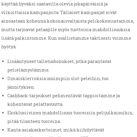
käyttää hyväksi saatavilla olevia jokapäiväisiä ja
viikoittaisia kampanjoita. Tällaiset kampanjat eivät
ainoastaan kohenna kokonaisvaltaista pelikokemustamme,
mutta tarjoavat pelaajille myös tuottoisia mahdollisuuksia
lisätä palkintomme. Kun osallistumme taktisesti voimme
hyötyä:
Lisääntyneet talletusbonukset, jotka parantavat
pelielämystämme.
Ilmaiskierroksia uusimpiin slot-peleihin, tuo
jännityksen.
Cashback-tarjoukset pehmentävät tappioitamme ja
kohentavat pelattavuutta.
Eksklusiivinen mahdollisuus tuoreisiin pelijulkaisuihin,
pitää tilanteen tuoreina.
Kanta-asiakaskertoimet, mikä kiihdyttävät