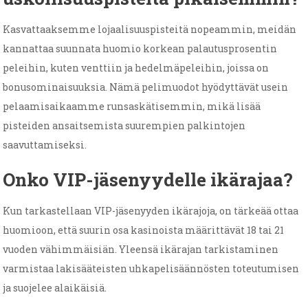
Kasvattaaksemme lojaalisuuspisteitä nopeammin, meidän
kannattaa suunnata huomio korkean palautusprosentin
peleihin, kuten venttiin ja hedelmäpeleihin, joissa on
bonusominaisuuksia. Nämä pelimuodot hyödyttävät usein
pelaamisaikaamme runsaskätisemmin, mikä lisää
pisteiden ansaitsemista suurempien palkintojen
saavuttamiseksi.
Onko VIP-jäsenyydelle ikärajaa?
Kun tarkastellaan VIP-jäsenyyden ikärajoja, on tärkeää ottaa
huomioon, että suurin osa kasinoista määrittävät 18 tai 21
vuoden vähimmäisiän. Yleensä ikärajan tarkistaminen
varmistaa lakisääteisten uhkapelisäännösten toteutumisen
ja suojelee alaikäisiä.