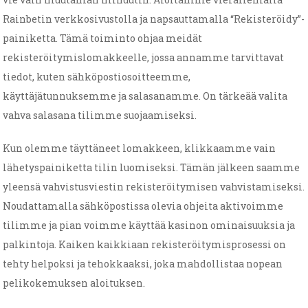
Rainbetin verkkosivustolla ja napsauttamalla “Rekisteröidy”-
painiketta. Tämä toiminto ohjaa meidät
rekisteröitymislomakkeelle, jossa annamme tarvittavat
tiedot, kuten sähköpostiosoitteemme,
käyttäjätunnuksemme ja salasanamme. On tärkeää valita
vahva salasana tilimme suojaamiseksi.
Kun olemme täyttäneet lomakkeen, klikkaamme vain
lähetyspainiketta tilin luomiseksi. Tämän jälkeen saamme
yleensä vahvistusviestin rekisteröitymisen vahvistamiseksi.
Noudattamalla sähköpostissa olevia ohjeita aktivoimme
tilimme ja pian voimme käyttää kasinon ominaisuuksia ja
palkintoja. Kaiken kaikkiaan rekisteröitymisprosessi on
tehty helpoksi ja tehokkaaksi, joka mahdollistaa nopean
pelikokemuksen aloituksen.