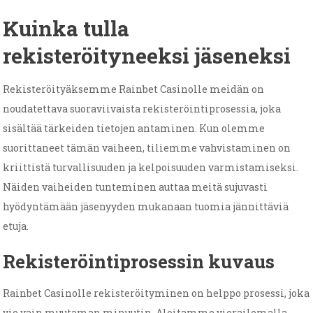
Kuinka tulla
rekisteröityneeksi jäseneksi
Rekisteröityäksemme Rainbet Casinolle meidän on
noudatettava suoraviivaista rekisteröintiprosessia, joka
sisältää tärkeiden tietojen antaminen. Kun olemme
suorittaneet tämän vaiheen, tiliemme vahvistaminen on
kriittistä turvallisuuden ja kelpoisuuden varmistamiseksi.
Näiden vaiheiden tunteminen auttaa meitä sujuvasti
hyödyntämään jäsenyyden mukanaan tuomia jännittäviä
etuja.
Rekisteröintiprosessin kuvaus
Rainbet Casinolle rekisteröityminen on helppo prosessi, joka
vie vain muutaman minuutin. Aloitamme vierailemalla