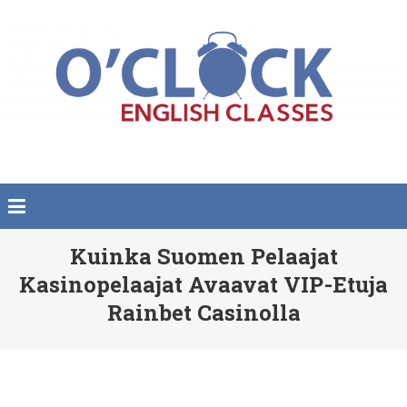
Saltar
al
contenido
Kuinka Suomen Pelaajat
Kasinopelaajat Avaavat VIP-Etuja
Rainbet Casinolla