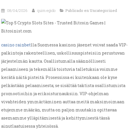
08/04/2026
quim egido
Publicado en
Uncategorized
casino rainbet
lla Suomessa kasinon jäsenet voivat saada VIP-
palkintoja rakenteellisen, uskollisuuspisteisiin perustuvan
järjestelmän kautta. Osallistumalla säännöllisesti
pelaamiseen ja tekemällä toistuvia talletuksia voimme
kerätä näitä pisteitä. Prosessissa ei kuitenkaan ole kyse
pelkästään pelaamisesta; se sisältää taktista osallistumista
promootioihin ja erikoisturnauksiin. VIP-ohjelman
vivahteiden ymmärtäminen auttaa meitä maksimoimaan
etujemme määrän, mutta on paljon muutakin opittavaa
asemamme ylläpitämisestä ja kehittymisestä tässä
ainutlaatuisessa yhteisössä.