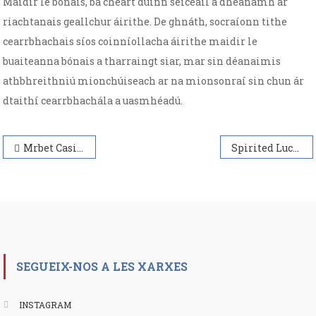
Maidir le bónais, ba cheart dúinn seiceáil a dhéanamh ar
riachtanais geallchur áirithe. De ghnáth, socraíonn tithe
cearrbhachais síos coinníollacha áirithe maidir le
buaiteanna bónais a tharraingt siar, mar sin déanaimis
athbhreithniú mionchúiseach ar na mionsonraí sin chun ár
dtaithí cearrbhachála a uasmhéadú.
Navegación
Mrbet Casino Games Variety and Experience
Spirited Luck at WinSpirit Casino
de
entradas
SEGUEIX-NOS A LES XARXES
INSTAGRAM