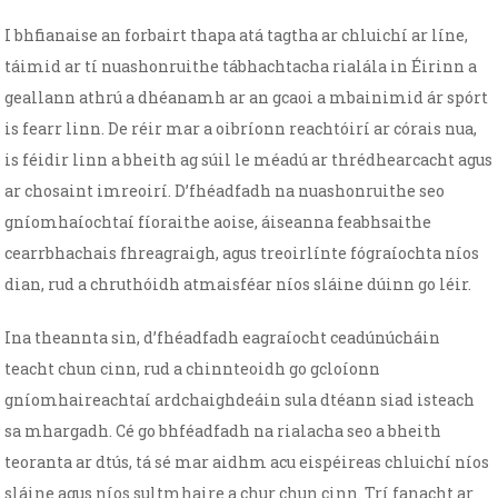
I bhfianaise an forbairt thapa atá tagtha ar chluichí ar líne,
táimid ar tí nuashonruithe tábhachtacha rialála in Éirinn a
geallann athrú a dhéanamh ar an gcaoi a mbainimid ár spórt
is fearr linn. De réir mar a oibríonn reachtóirí ar córais nua,
is féidir linn a bheith ag súil le méadú ar thrédhearcacht agus
ar chosaint imreoirí. D’fhéadfadh na nuashonruithe seo
gníomhaíochtaí fíoraithe aoise, áiseanna feabhsaithe
cearrbhachais fhreagraigh, agus treoirlínte fógraíochta níos
dian, rud a chruthóidh atmaisféar níos sláine dúinn go léir.
Ina theannta sin, d’fhéadfadh eagraíocht ceadúnúcháin
teacht chun cinn, rud a chinnteoidh go gcloíonn
gníomhaireachtaí ardchaighdeáin sula dtéann siad isteach
sa mhargadh. Cé go bhféadfadh na rialacha seo a bheith
teoranta ar dtús, tá sé mar aidhm acu eispéireas chluichí níos
sláine agus níos sultmhaire a chur chun cinn. Trí fanacht ar