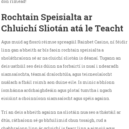
don ríméad!
Rochtain Speisialta ar
Chluichí Sliotán atá le Teacht
Agus muid ag fiosrú réimse spreagúil Rainbet Casino, ní féidir
linn gan a bheith ar bís faoin rochtain speisialta a
sholáthraíonn sé ar na cluichí sliotán is déanaí. Tugann an
deis uathúil seo deis dúinn na forbairtí is nuaí i ndearadh
siamsaíochta, téamaí draíochtúla, agus teicneolaíocht
nuálach a fháil roimh aon duine eile. Is minic a bhíonn
íomhánna ardchaighdeáin agus plotaí tumtha i ngach
eisiúint a choinníonn siamsaíocht agus spéis againn.
Trí an deis a bheith againn na sliotáin nua seo a thástáil ar
dtús, ráthaíonn sé go bhfuilimid chun tosaigh, rud a
chabhraíonn linn ár gcluichí is fearr linn a aimsiú agus