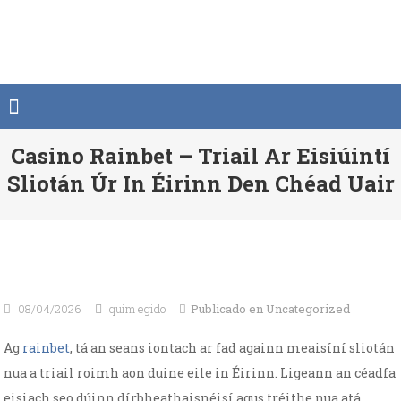
Saltar
al
contenido
Casino Rainbet – Triail Ar Eisiúintí
Sliotán Úr In Éirinn Den Chéad Uair
08/04/2026
quim egido
Publicado en
Uncategorized
Ag
rainbet
, tá an seans iontach ar fad againn meaisíní sliotán
nua a triail roimh aon duine eile in Éirinn. Ligeann an céadfa
eisiach seo dúinn dírbheathaisnéisí agus tréithe nua atá