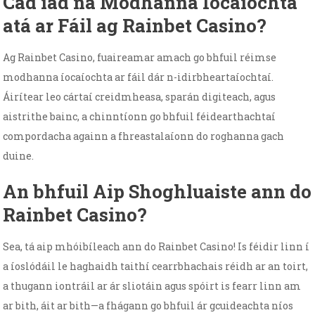
Cad iad na Modhanna Íocaíochta
atá ar Fáil ag Rainbet Casino?
Ag Rainbet Casino, fuaireamar amach go bhfuil réimse
modhanna íocaíochta ar fáil dár n-idirbheartaíochtaí.
Áirítear leo cártaí creidmheasa, sparán digiteach, agus
aistrithe bainc, a chinntíonn go bhfuil féidearthachtaí
compordacha againn a fhreastalaíonn do roghanna gach
duine.
An bhfuil Aip Shoghluaiste ann do
Rainbet Casino?
Sea, tá aip mhóibíleach ann do Rainbet Casino! Is féidir linn í
a íoslódáil le haghaidh taithí cearrbhachais réidh ar an toirt,
a thugann iontráil ar ár sliotáin agus spóirt is fearr linn am
ar bith, áit ar bith—a fhágann go bhfuil ár gcuideachta níos