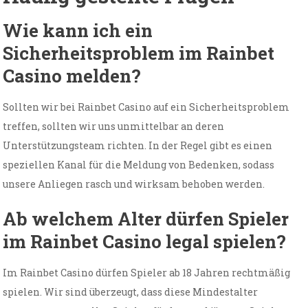
Wie kann ich ein
Sicherheitsproblem im Rainbet
Casino melden?
Sollten wir bei Rainbet Casino auf ein Sicherheitsproblem
treffen, sollten wir uns unmittelbar an deren
Unterstützungsteam richten. In der Regel gibt es einen
speziellen Kanal für die Meldung von Bedenken, sodass
unsere Anliegen rasch und wirksam behoben werden.
Ab welchem Alter dürfen Spieler
im Rainbet Casino legal spielen?
Im Rainbet Casino dürfen Spieler ab 18 Jahren rechtmäßig
spielen. Wir sind überzeugt, dass diese Mindestalter