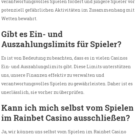
verantwortungsvolles Spielen fördert und jüngere Spieler vor
potenziell gefährlichen Aktivitäten im Zusammenhang mit
Wetten bewahrt.
Gibt es Ein- und
Auszahlungslimits für Spieler?
Es ist von Bedeutung zu beachten, dass es in vielen Casinos
Ein- und Auszahlungslimits gibt. Diese Limits unterstützen
uns, unsere Finanzen effektiv zu verwalten und
verantwortungsvolles Spielen zu gewährleisten. Daher ist es
unerlässlich, sie vorher zu überprüfen.
Kann ich mich selbst vom Spielen
im Rainbet Casino ausschließen?
Ja, wir können uns selbst vom Spielen im Rainbet Casino