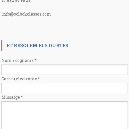
T/ 872 98 98 29
info@oclockclasses.com
ET RESOLEM ELS DUBTES
Nom i cognoms
*
Correu electrònic
*
Missatge
*