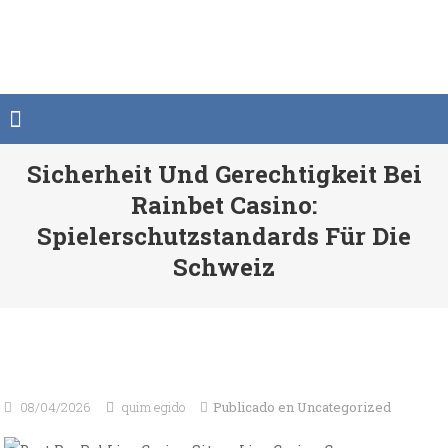
Saltar
al
contenido
Sicherheit Und Gerechtigkeit Bei
Rainbet Casino:
Spielerschutzstandards Für Die
Schweiz
08/04/2026
quim egido
Publicado en
Uncategorized