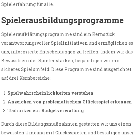
Spielerfahrung für alle.
Spielerausbildungsprogramme
Spieleraufklärungsprogramme sind ein Kernstück
verantwortungsvoller Spielinitiativen und ermöglichen es
uns, informierte Entscheidungen zu treffen. Indem wir das
Bewusstsein der Spieler stärken, begünstigen wir ein
sicheres Spielumfeld. Diese Programme sind ausgerichtet
auf drei Kernbereiche:
Spielwahrscheinlichkeiten verstehen
Anzeichen von problematischem Glücksspiel erkennen
Techniken zur Budgetverwaltung
Durch diese Bildungsmaßnahmen gestatten wir uns einen
bewussten Umgang mit Glücksspielen und bestätigen unser