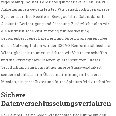
regelmäßig und stellt die Befolgung der aktuellen DSGVO-
Anforderungen gewährleistet. Wir benachrichtigen unsere
Spieler über ihre Rechte in Bezug auf ihre Daten, darunter
Auskunft, Berichtigung und Löschung. Zusätzlich holen wir
die ausdrückliche Zustimmung zur Bearbeitung
personenbezogener Daten ein und teilen transparent über
deren Nutzung. Indem wir der DSGVO-Konformität höchste
Wichtigkeit einräumen, möchten wir Vertrauen schaffen
und die Privatsphäre unserer Spieler schützen. Dieses
Verpflichtung stärkt nicht nur unsere Glaubwürdigkeit,
sondern steht auch im Übereinstimmung mit unserer
Mission, ein geschütztes und faires Spielumfeld zu schaffen.
Sichere
Datenverschlüsselungsverfahren
Bei Rainbet Casino legen wir höchsten Bedeutung auf den