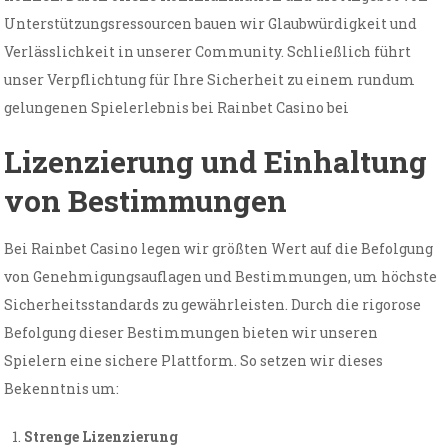
Unterstützungsressourcen bauen wir Glaubwürdigkeit und
Verlässlichkeit in unserer Community. Schließlich führt
unser Verpflichtung für Ihre Sicherheit zu einem rundum
gelungenen Spielerlebnis bei Rainbet Casino bei
Lizenzierung und Einhaltung
von Bestimmungen
Bei Rainbet Casino legen wir größten Wert auf die Befolgung
von Genehmigungsauflagen und Bestimmungen, um höchste
Sicherheitsstandards zu gewährleisten. Durch die rigorose
Befolgung dieser Bestimmungen bieten wir unseren
Spielern eine sichere Plattform. So setzen wir dieses
Bekenntnis um:
Strenge Lizenzierung