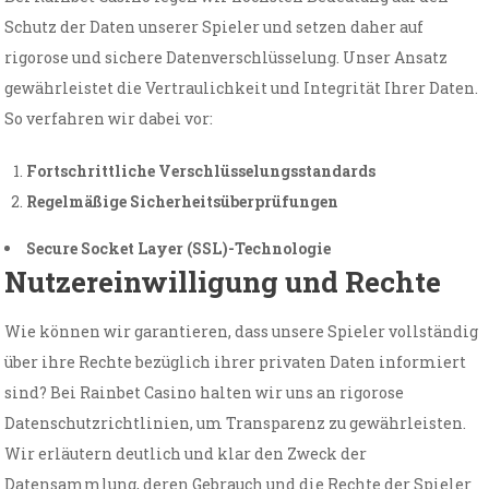
Schutz der Daten unserer Spieler und setzen daher auf
rigorose und sichere Datenverschlüsselung. Unser Ansatz
gewährleistet die Vertraulichkeit und Integrität Ihrer Daten.
So verfahren wir dabei vor:
Fortschrittliche Verschlüsselungsstandards
Regelmäßige Sicherheitsüberprüfungen
Secure Socket Layer (SSL)-Technologie
Nutzereinwilligung und Rechte
Wie können wir garantieren, dass unsere Spieler vollständig
über ihre Rechte bezüglich ihrer privaten Daten informiert
sind? Bei Rainbet Casino halten wir uns an rigorose
Datenschutzrichtlinien, um Transparenz zu gewährleisten.
Wir erläutern deutlich und klar den Zweck der
Datensammlung, deren Gebrauch und die Rechte der Spieler