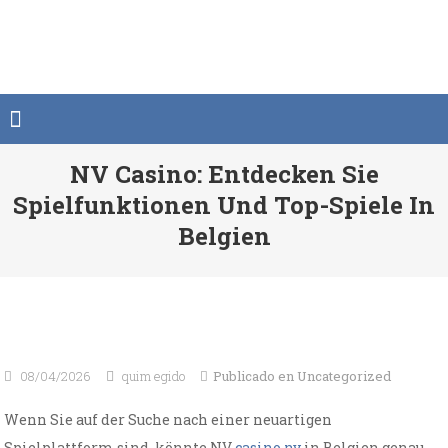
Saltar
al
contenido
NV Casino: Entdecken Sie
Spielfunktionen Und Top-Spiele In
Belgien
08/04/2026
quim egido
Publicado en
Uncategorized
Wenn Sie auf der Suche nach einer neuartigen
Spielplattform sind, könnte NV
casino nv
in Belgien genau