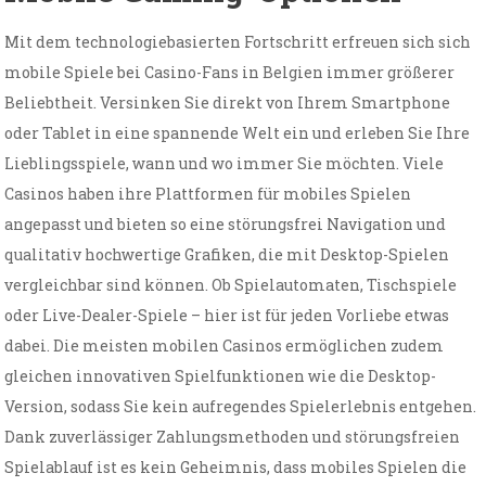
Mit dem technologiebasierten Fortschritt erfreuen sich sich
mobile Spiele bei Casino-Fans in Belgien immer größerer
Beliebtheit. Versinken Sie direkt von Ihrem Smartphone
oder Tablet in eine spannende Welt ein und erleben Sie Ihre
Lieblingsspiele, wann und wo immer Sie möchten. Viele
Casinos haben ihre Plattformen für mobiles Spielen
angepasst und bieten so eine störungsfrei Navigation und
qualitativ hochwertige Grafiken, die mit Desktop-Spielen
vergleichbar sind können. Ob Spielautomaten, Tischspiele
oder Live-Dealer-Spiele – hier ist für jeden Vorliebe etwas
dabei. Die meisten mobilen Casinos ermöglichen zudem
gleichen innovativen Spielfunktionen wie die Desktop-
Version, sodass Sie kein aufregendes Spielerlebnis entgehen.
Dank zuverlässiger Zahlungsmethoden und störungsfreien
Spielablauf ist es kein Geheimnis, dass mobiles Spielen die