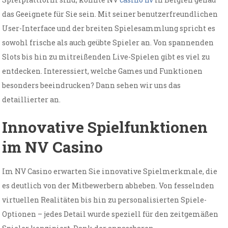
das Geeignete für Sie sein. Mit seiner benutzerfreundlichen
User-Interface und der breiten Spielesammlung spricht es
sowohl frische als auch geübte Spieler an. Von spannenden
Slots bis hin zu mitreißenden Live-Spielen gibt es viel zu
entdecken. Interessiert, welche Games und Funktionen
besonders beeindrucken? Dann sehen wir uns das
detaillierter an.
Innovative Spielfunktionen
im NV Casino
Im NV Casino erwarten Sie innovative Spielmerkmale, die
es deutlich von der Mitbewerbern abheben. Von fesselnden
virtuellen Realitäten bis hin zu personalisierten Spiele-
Optionen – jedes Detail wurde speziell für den zeitgemäßen