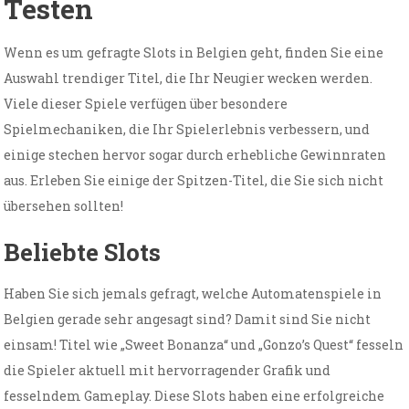
Testen
Wenn es um gefragte Slots in Belgien geht, finden Sie eine
Auswahl trendiger Titel, die Ihr Neugier wecken werden.
Viele dieser Spiele verfügen über besondere
Spielmechaniken, die Ihr Spielerlebnis verbessern, und
einige stechen hervor sogar durch erhebliche Gewinnraten
aus. Erleben Sie einige der Spitzen-Titel, die Sie sich nicht
übersehen sollten!
Beliebte Slots
Haben Sie sich jemals gefragt, welche Automatenspiele in
Belgien gerade sehr angesagt sind? Damit sind Sie nicht
einsam! Titel wie „Sweet Bonanza“ und „Gonzo’s Quest“ fesseln
die Spieler aktuell mit hervorragender Grafik und
fesselndem Gameplay. Diese Slots haben eine erfolgreiche