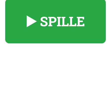
▶️ SPILLE