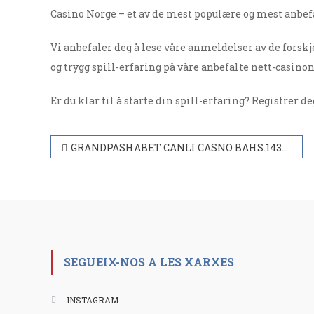
Casino Norge – et av de mest populære og mest anbefa
Vi anbefaler deg å lese våre anmeldelser av de forskj
og trygg spill-erfaring på våre anbefalte nett-casinon
Er du klar til å starte din spill-erfaring? Registrer 
Navegación
GRANDPASHABET CANLI CASNO BAHS.14368 (2)
de
entradas
SEGUEIX-NOS A LES XARXES
INSTAGRAM