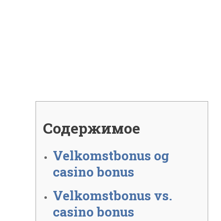
Содержимое
Velkomstbonus og
casino bonus
Velkomstbonus vs.
casino bonus