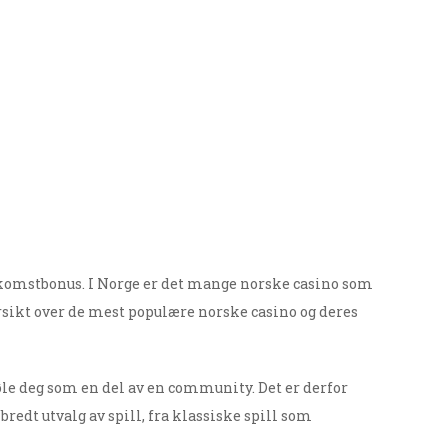
velkomstbonus. I Norge er det mange norske casino som
oversikt over de mest populære norske casino og deres
føle deg som en del av en community. Det er derfor
bredt utvalg av spill, fra klassiske spill som