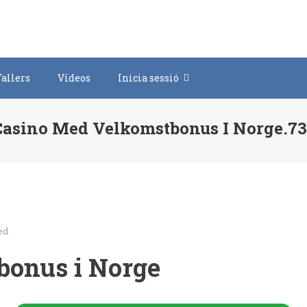
Tallers
Vídeos
Inicia sessió
Casino Med Velkomstbonus I Norge.73
ed
bonus i Norge