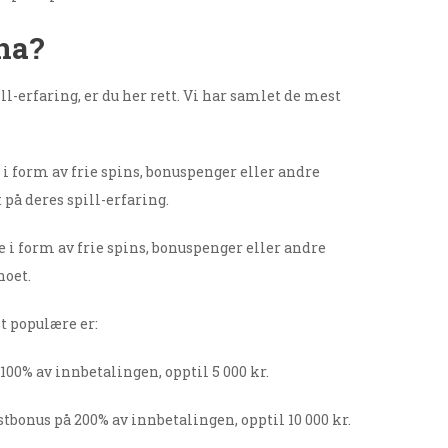
na?
l-erfaring, er du her rett. Vi har samlet de mest
 i form av frie spins, bonuspenger eller andre
 på deres spill-erfaring.
e i form av frie spins, bonuspenger eller andre
noet.
t populære er:
00% av innbetalingen, opptil 5 000 kr.
bonus på 200% av innbetalingen, opptil 10 000 kr.