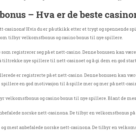
bonus – Hva er de beste casino
-casinona! Hvis du er på utkikk etter et trygt og spennende spil
om tilbyr velkomstbonus og casino bonus til nye spillere.
e som registrerer seg på et nett-casino. Denne bonusen kan være
iltrekke nye spillere til nett-casinoet og å gi dem en god start
allerede er registrerte på et nett-casino. Denne bonusen kan vær
 spillere en god motivasjon til å spille mer og mer på nett-casi
yr velkomstbonus og casino bonus til nye spillere. Blant de mes
befalede norske nett-casinona. De tilbyr en velkomstbonus på 1
og mest anbefalede norske nett-casinona. De tilbyr en velkomst