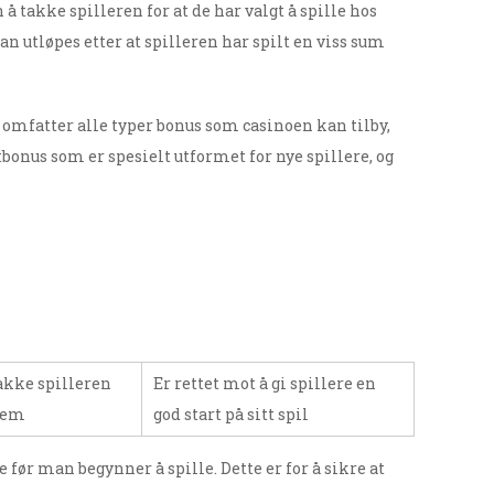
 takke spilleren for at de har valgt å spille hos
n utløpes etter at spilleren har spilt en viss sum
omfatter alle typer bonus som casinoen kan tilby,
onus som er spesielt utformet for nye spillere, og
takke spilleren
Er rettet mot å gi spillere en
 dem
god start på sitt spil
 før man begynner å spille. Dette er for å sikre at