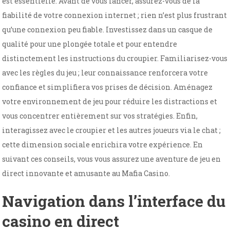
est essentielle. Avant de vous lancer, assurez-vous de la
fiabilité de votre connexion internet ; rien n’est plus frustrant
qu’une connexion peu fiable. Investissez dans un casque de
qualité pour une plongée totale et pour entendre
distinctement les instructions du croupier. Familiarisez-vous
avec les règles du jeu ; leur connaissance renforcera votre
confiance et simplifiera vos prises de décision. Aménagez
votre environnement de jeu pour réduire les distractions et
vous concentrer entièrement sur vos stratégies. Enfin,
interagissez avec le croupier et les autres joueurs via le chat ;
cette dimension sociale enrichira votre expérience. En
suivant ces conseils, vous vous assurez une aventure de jeu en
direct innovante et amusante au Mafia Casino.
Navigation dans l’interface du
casino en direct