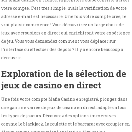
votre compte. C’est très simple, mais la vérification de votre
adresse e-mail est nécessaire. Une fois votre compte créé, le
vrai plaisir commence ! Vous découvrirez un large choix de
jeux avec croupiers en direct qui enrichiront votre expérience
de jeu. Vous vous demandez comment vous déplacer sur
l’interface ou effectuer des dépôts ? Il y a encore beaucoup à
découvrir.
Exploration de la sélection de
jeux de casino en direct
Une fois votre compte Mafia Casino enregistré, plongez dans
une gamme variée de jeux de casino en direct, adaptés à tous
les types de joueurs. Découvrez des options immersives
comme le blackjack, la roulette et le baccarat avec croupier en