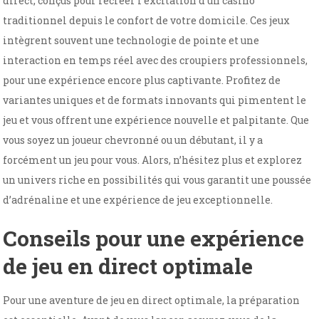
direct, conçus pour recréer l’excitation d’un casino
traditionnel depuis le confort de votre domicile. Ces jeux
intègrent souvent une technologie de pointe et une
interaction en temps réel avec des croupiers professionnels,
pour une expérience encore plus captivante. Profitez de
variantes uniques et de formats innovants qui pimentent le
jeu et vous offrent une expérience nouvelle et palpitante. Que
vous soyez un joueur chevronné ou un débutant, il y a
forcément un jeu pour vous. Alors, n’hésitez plus et explorez
un univers riche en possibilités qui vous garantit une poussée
d’adrénaline et une expérience de jeu exceptionnelle.
Conseils pour une expérience
de jeu en direct optimale
Pour une aventure de jeu en direct optimale, la préparation