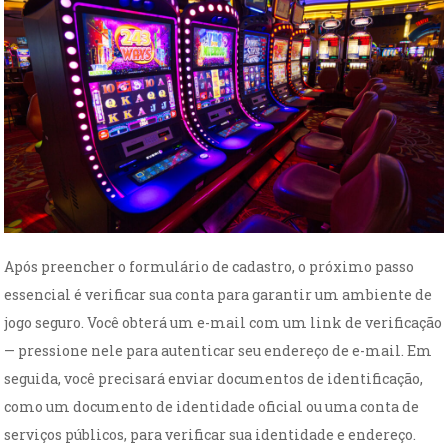
Após preencher o formulário de cadastro, o próximo passo
essencial é verificar sua conta para garantir um ambiente de
jogo seguro. Você obterá um e-mail com um link de verificação
— pressione nele para autenticar seu endereço de e-mail. Em
seguida, você precisará enviar documentos de identificação,
como um documento de identidade oficial ou uma conta de
serviços públicos, para verificar sua identidade e endereço.