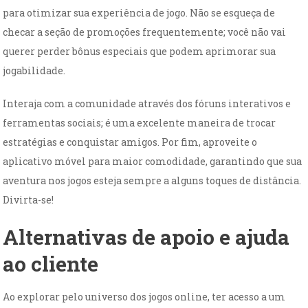
para otimizar sua experiência de jogo. Não se esqueça de
checar a seção de promoções frequentemente; você não vai
querer perder bônus especiais que podem aprimorar sua
jogabilidade.
Interaja com a comunidade através dos fóruns interativos e
ferramentas sociais; é uma excelente maneira de trocar
estratégias e conquistar amigos. Por fim, aproveite o
aplicativo móvel para maior comodidade, garantindo que sua
aventura nos jogos esteja sempre a alguns toques de distância.
Divirta-se!
Alternativas de apoio e ajuda
ao cliente
Ao explorar pelo universo dos jogos online, ter acesso a um