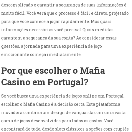
descomplicado e garantir a segurança de suas informações é
muito fácil. Você verá que o processo é fácil e direto, projetado
para que você comece a jogar rapidamente. Mas quais
informações necessárias você precisa? Quais medidas
garantem a segurança da sua conta? Ao considerar essas
questões, a jornada para uma experiência de jogo
emocionante começa imediatamente.
Por que escolher o Mafia
Casino em Portugal?
Se você busca uma experiência de jogos online em Portugal,
escolher o Mafia Casino é a decisão certa. Esta plataforma
inovadora combina um design de vanguarda com uma vasta
gama de jogos desenvolvidos para todos os gostos. Você
encontrará de tudo, desde slots clássicos a opções com crupiês