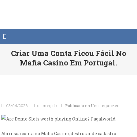
Saltar
al
contenido
Criar Uma Conta Ficou Fácil No
Mafia Casino Em Portugal.
08/04/2026
quim egido
Publicado en
Uncategorized
Abrir sua conta no Mafia Casino, desfrutar de cadastro