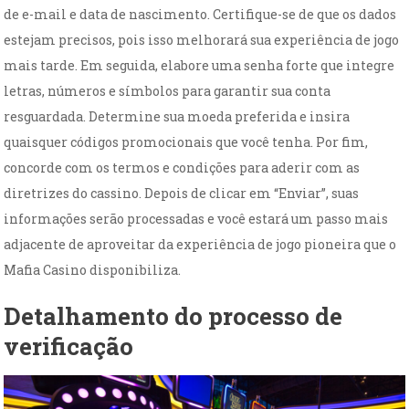
de e-mail e data de nascimento. Certifique-se de que os dados
estejam precisos, pois isso melhorará sua experiência de jogo
mais tarde. Em seguida, elabore uma senha forte que integre
letras, números e símbolos para garantir sua conta
resguardada. Determine sua moeda preferida e insira
quaisquer códigos promocionais que você tenha. Por fim,
concorde com os termos e condições para aderir com as
diretrizes do cassino. Depois de clicar em “Enviar”, suas
informações serão processadas e você estará um passo mais
adjacente de aproveitar da experiência de jogo pioneira que o
Mafia Casino disponibiliza.
Detalhamento do processo de
verificação