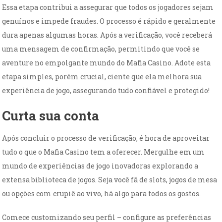
Essa etapa contribui a assegurar que todos os jogadores sejam
genuínos e impede fraudes. O processo é rápido e geralmente
dura apenas algumas horas. Após a verificação, você receberá
uma mensagem de confirmação, permitindo que você se
aventure no empolgante mundo do Mafia Casino. Adote esta
etapa simples, porém crucial, ciente que ela melhora sua
experiência de jogo, assegurando tudo confiável e protegido!
Curta sua conta
Após concluir o processo de verificação, é hora de aproveitar
tudo o que o Mafia Casino tem a oferecer. Mergulhe em um
mundo de experiências de jogo inovadoras explorando a
extensa biblioteca de jogos. Seja você fã de slots, jogos de mesa
ou opções com crupiê ao vivo, há algo para todos os gostos.
Comece customizando seu perfil – configure as preferências