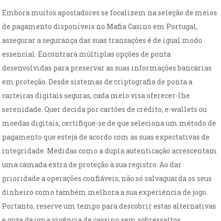
Embora muitos apostadores se focalizem na seleção de meios
de pagamento disponíveis no Mafia Casino em Portugal,
assegurar a segurança das suas transações é de igual modo
essencial. Encontrará múltiplas opções de ponta
desenvolvidas para preservar as suas informações bancárias
em proteção. Desde sistemas de criptografia de ponta a
carteiras digitais seguras, cada meio visa oferecer-lhe
serenidade. Quer decida por cartões de crédito, e-wallets ou
moedas digitais, certifique-se de que seleciona um método de
pagamento que esteja de acordo com as suas expectativas de
integridade. Medidas como a dupla autenticação acrescentam
uma camada extra de proteção à sua registro. Ao dar
prioridade a operações confiáveis, não só salvaguarda os seus
dinheiro como também melhora a sua experiência de jogo.
Portanto, reserve um tempo para descobrir estas alternativas
e goze de uma vivência de cassino sem sobressaltos.