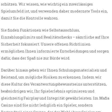
schützen. Wir wissen, wie wichtig ein zuverlässiges
Spielumfeld ist, und verwenden daher modernste Tools ein,
damit Sie die Kontrolle wahren.
Sie finden Funktionen wie Selbstausschluss,
Einzahlungslimits und Realitätschecks – sämtliche auf Ihre
Sicherheit fokussiert. Unsere offenen Richtlinien
ermöglichen Ihnen informierte Entscheidungen und sorgen
dafür, dass der Spaß nie zur Bürde wird.
Darüber hinaus geben wir Ihnen Schulungsmaterialien und
Beistand, um mögliche Risiken zu erkennen. Indem wir
diese Kultur des Verantwortungsbewusstseins unterstützen,
beabsichtigen wir, Ihr Spielerlebnis optimieren und
gleichzeitig Fairplay und Integrität gewährleisten. Im Mafia
Casino sind Sie nicht lediglich ein Spieler, sondern