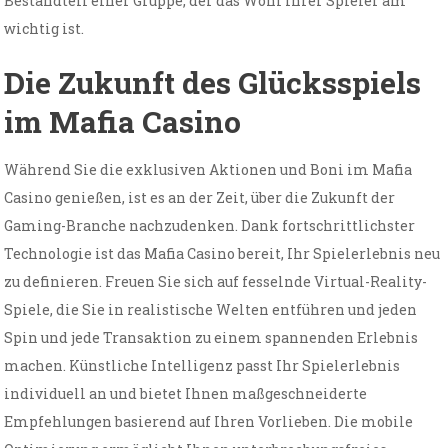
Bestandteil einer Gruppe, der das Wohl ihrer Spieler am
wichtig ist.
Die Zukunft des Glücksspiels
im Mafia Casino
Während Sie die exklusiven Aktionen und Boni im Mafia
Casino genießen, ist es an der Zeit, über die Zukunft der
Gaming-Branche nachzudenken. Dank fortschrittlichster
Technologie ist das Mafia Casino bereit, Ihr Spielerlebnis neu
zu definieren. Freuen Sie sich auf fesselnde Virtual-Reality-
Spiele, die Sie in realistische Welten entführen und jeden
Spin und jede Transaktion zu einem spannenden Erlebnis
machen. Künstliche Intelligenz passt Ihr Spielerlebnis
individuell an und bietet Ihnen maßgeschneiderte
Empfehlungen basierend auf Ihren Vorlieben. Die mobile