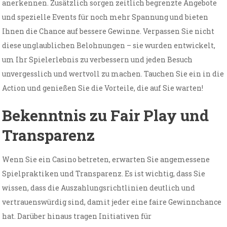
anerkennen. Zusätzlich sorgen zeitlich begrenzte Angebote
und spezielle Events für noch mehr Spannung und bieten
Ihnen die Chance auf bessere Gewinne. Verpassen Sie nicht
diese unglaublichen Belohnungen – sie wurden entwickelt,
um Ihr Spielerlebnis zu verbessern und jeden Besuch
unvergesslich und wertvoll zu machen. Tauchen Sie ein in die
Action und genießen Sie die Vorteile, die auf Sie warten!
Bekenntnis zu Fair Play und
Transparenz
Wenn Sie ein Casino betreten, erwarten Sie angemessene
Spielpraktiken und Transparenz. Es ist wichtig, dass Sie
wissen, dass die Auszahlungsrichtlinien deutlich und
vertrauenswürdig sind, damit jeder eine faire Gewinnchance
hat. Darüber hinaus tragen Initiativen für