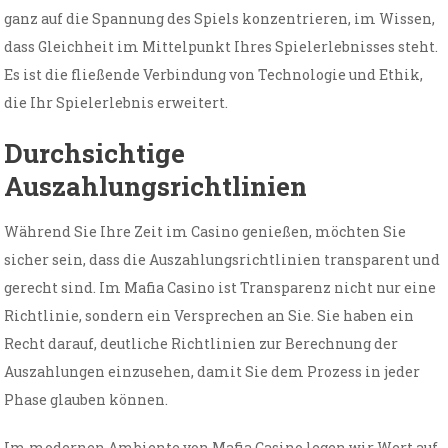
ganz auf die Spannung des Spiels konzentrieren, im Wissen,
dass Gleichheit im Mittelpunkt Ihres Spielerlebnisses steht.
Es ist die fließende Verbindung von Technologie und Ethik,
die Ihr Spielerlebnis erweitert.
Durchsichtige
Auszahlungsrichtlinien
Während Sie Ihre Zeit im Casino genießen, möchten Sie
sicher sein, dass die Auszahlungsrichtlinien transparent und
gerecht sind. Im Mafia Casino ist Transparenz nicht nur eine
Richtlinie, sondern ein Versprechen an Sie. Sie haben ein
Recht darauf, deutliche Richtlinien zur Berechnung der
Auszahlungen einzusehen, damit Sie dem Prozess in jeder
Phase glauben können.
Im modernen Ambiente von Mafia Casino legen wir Wert auf