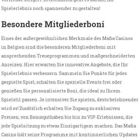
Spielerlebnis noch spannender zu gestalten!
Besondere Mitgliederboni
Eines der außergewöhnlichen Merkmale des Mafia Casinos
in Belgien sind die besonderen Mitgliederboni mit
ansprechenden Treueprogrammen und maßgeschneiderten
Anreizen. Hier erwarten Sie innovative Angebote, die Ihr
Spielerlebnis verbessern. Sammeln Sie Punkte für jedes
gespielte Spiel, schalten Sie spezielle Events frei oder
genießen Sie personalisierte Boni, die ideal zu Ihrem
Spielstil passen. Je intensiver Sie spielen, desto belohnender
wird es! Zusätzlich erhalten Sie Zugang zu exklusiven
Preisen, von Bonusguthaben bis hin zu VIP-Erlebnissen, die
jede Spielsitzung zu etwas Einzigartigem machen. Das Mafia
Casino hält seine Programme mit kontinuierlichen Updates