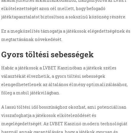
akadálymentes alkalmazkodáshoz, hangsúlyozva az LVBET
elkötelezettségét azon cél mellett, hogy befogadó
játéktapasztalatot biztosítson a sokszínű közönség részére.
Ez a megközelítés támogatja a játékosok elégedettségének és
megtartásának növekedését.
Gyors töltési sebességek
Habár a játékosok a LVBET Kaszinóban a játékok széles
választékát élvezhetik, a gyors töltési sebességek
elengedhetetlenek az általános élmény optimalizálásához,
főleg a mobil játékvilágban.
A lassú töltési idő bosszúsághoz okozhat, ami potenciálisan
visszafoghatja a játékosok elköteleződését és
megelégedettségét. Az LVBET Kaszinó modern technológiát
használ annak garantálására, hogy a játékok gyorsan és