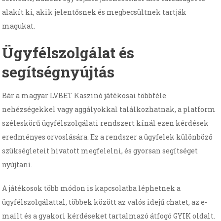
alakít ki, akik jelentősnek és megbecsültnek tartják
magukat.
Ügyfélszolgálat és
segítségnyújtás
Bár a magyar LVBET Kaszinó játékosai többféle
nehézségekkel vagy aggályokkal találkozhatnak, a platform
széleskörű ügyfélszolgálati rendszert kínál ezen kérdések
eredményes orvoslására. Ez a rendszer a ügyfelek különböző
szükségleteit hivatott megfelelni, és gyorsan segítséget
nyújtani.
A játékosok több módon is kapcsolatba léphetnek a
ügyfélszolgálattal, többek között az valós idejű chatet, az e-
mailt és a gyakori kérdéseket tartalmazó átfogó GYIK oldalt.