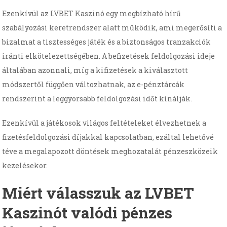
Ezenkívül az LVBET Kaszinó egy megbízható hírű
szabályozási keretrendszer alatt működik, ami megerősíti a
bizalmat a tisztességes játék és a biztonságos tranzakciók
iránti elkötelezettségében. A befizetések feldolgozási ideje
általában azonnali, míg a kifizetések a kiválasztott
módszertől függően változhatnak, az e-pénztárcák
rendszerint a leggyorsabb feldolgozási időt kínálják.
Ezenkívül a játékosok világos feltételeket élvezhetnek a
fizetésfeldolgozási díjakkal kapcsolatban, ezáltal lehetővé
téve a megalapozott döntések meghozatalát pénzeszközeik
kezelésekor.
Miért válasszuk az LVBET
Kaszinót valódi pénzes