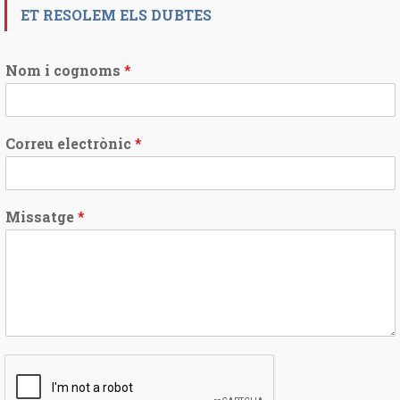
ET RESOLEM ELS DUBTES
Nom i cognoms
*
Correu electrònic
*
Missatge
*