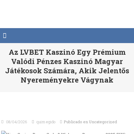
Saltar
al
contenido
Az LVBET Kaszinó Egy Prémium
Valódi Pénzes Kaszinó Magyar
Játékosok Számára, Akik Jelentős
Nyereményekre Vágynak
08/04/2026
quim egido
Publicado en
Uncategorized