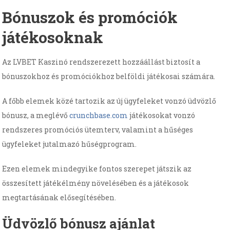
Bónuszok és promóciók
játékosoknak
Az LVBET Kaszinó rendszerezett hozzáállást biztosít a
bónuszokhoz és promóciókhoz belföldi játékosai számára.
A főbb elemek közé tartozik az új ügyfeleket vonzó üdvözlő
bónusz, a meglévő
crunchbase.com
játékosokat vonzó
rendszeres promóciós ütemterv, valamint a hűséges
ügyfeleket jutalmazó hűségprogram.
Ezen elemek mindegyike fontos szerepet játszik az
összesített játékélmény növelésében és a játékosok
megtartásának elősegítésében.
Üdvözlő bónusz ajánlat