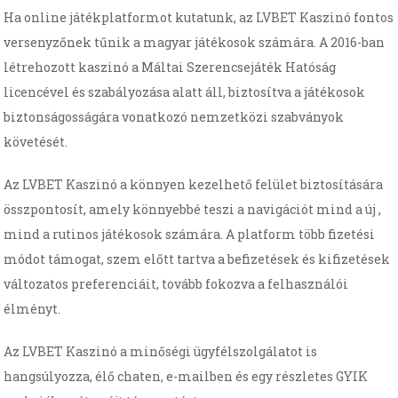
Ha online játékplatformot kutatunk, az LVBET Kaszinó fontos
versenyzőnek tűnik a magyar játékosok számára. A 2016-ban
létrehozott kaszinó a Máltai Szerencsejáték Hatóság
licencével és szabályozása alatt áll, biztosítva a játékosok
biztonságosságára vonatkozó nemzetközi szabványok
követését.
Az LVBET Kaszinó a könnyen kezelhető felület biztosítására
összpontosít, amely könnyebbé teszi a navigációt mind a új ,
mind a rutinos játékosok számára. A platform több fizetési
módot támogat, szem előtt tartva a befizetések és kifizetések
változatos preferenciáit, tovább fokozva a felhasználói
élményt.
Az LVBET Kaszinó a minőségi ügyfélszolgálatot is
hangsúlyozza, élő chaten, e-mailben és egy részletes GYIK