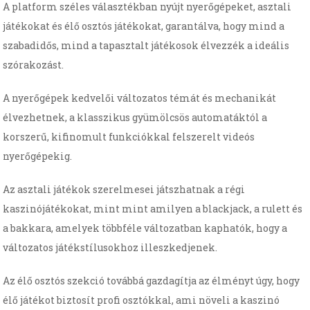
A platform széles választékban nyújt nyerőgépeket, asztali
játékokat és élő osztós játékokat, garantálva, hogy mind a
szabadidős, mind a tapasztalt játékosok élvezzék a ideális
szórakozást.
A nyerőgépek kedvelői változatos témát és mechanikát
élvezhetnek, a klasszikus gyümölcsös automatáktól a
korszerű, kifinomult funkciókkal felszerelt videós
nyerőgépekig.
Az asztali játékok szerelmesei játszhatnak a régi
kaszinójátékokat, mint mint amilyen a blackjack, a rulett és
a bakkara, amelyek többféle változatban kaphatók, hogy a
változatos játékstílusokhoz illeszkedjenek.
Az élő osztós szekció továbbá gazdagítja az élményt úgy, hogy
élő játékot biztosít profi osztókkal, ami növeli a kaszinó