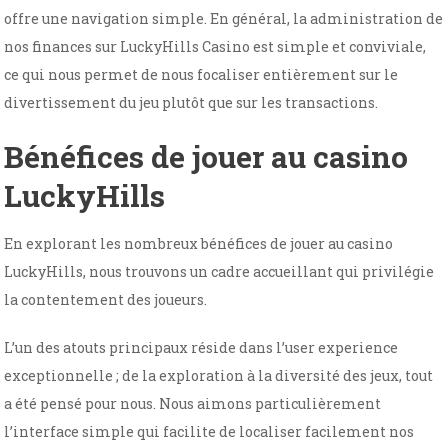
offre une navigation simple. En général, la administration de
nos finances sur LuckyHills Casino est simple et conviviale,
ce qui nous permet de nous focaliser entièrement sur le
divertissement du jeu plutôt que sur les transactions.
Bénéfices de jouer au casino
LuckyHills
En explorant les nombreux bénéfices de jouer au casino
LuckyHills, nous trouvons un cadre accueillant qui privilégie
la contentement des joueurs.
L’un des atouts principaux réside dans l’user experience
exceptionnelle ; de la exploration à la diversité des jeux, tout
a été pensé pour nous. Nous aimons particulièrement
l’interface simple qui facilite de localiser facilement nos