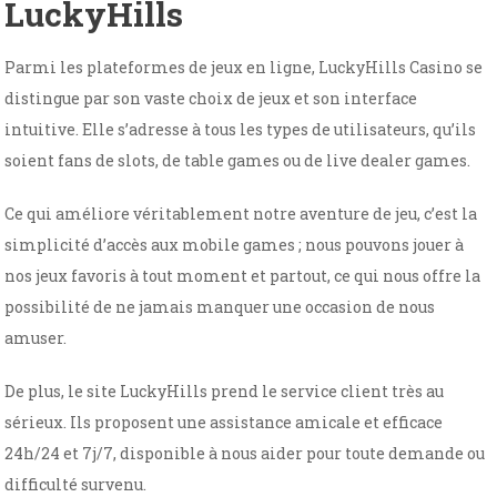
LuckyHills
Parmi les plateformes de jeux en ligne, LuckyHills Casino se
distingue par son vaste choix de jeux et son interface
intuitive. Elle s’adresse à tous les types de utilisateurs, qu’ils
soient fans de slots, de table games ou de live dealer games.
Ce qui améliore véritablement notre aventure de jeu, c’est la
simplicité d’accès aux mobile games ; nous pouvons jouer à
nos jeux favoris à tout moment et partout, ce qui nous offre la
possibilité de ne jamais manquer une occasion de nous
amuser.
De plus, le site LuckyHills prend le service client très au
sérieux. Ils proposent une assistance amicale et efficace
24h/24 et 7j/7, disponible à nous aider pour toute demande ou
difficulté survenu.