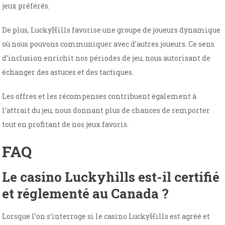
jeux préférés.
De plus, LuckyHills favorise une groupe de joueurs dynamique
où nous pouvons communiquer avec d’autres joueurs. Ce sens
d’inclusion enrichit nos périodes de jeu, nous autorisant de
échanger des astuces et des tactiques.
Les offres et les récompenses contribuent également à
l’attrait du jeu, nous donnant plus de chances de remporter
tout en profitant de nos jeux favoris.
FAQ
Le casino Luckyhills est-il certifié
et réglementé au Canada ?
Lorsque l’on s’interroge si le casino LuckyHills est agréé et