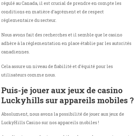
régulé au Canada, il est crucial de prendre en compte les
conditions en matière d’agrément et de respect
réglementaire du secteur.
Nous avons fait des recherches et il semble que le casino
adhère à la réglementation en place établie par les autorités
canadiennes.
Cela assure un niveau de fiabilité et d’équité pour les
utilisateurs comme nous.
Puis-je jouer aux jeux de casino
Luckyhills sur appareils mobiles ?
Absolument, nous avons la possibilité de jouer aux jeux de
LuckyHills Casino sur nos appareils mobiles !