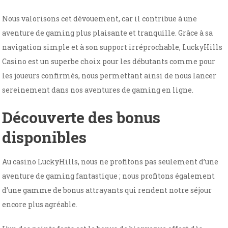
Nous valorisons cet dévouement, car il contribue à une
aventure de gaming plus plaisante et tranquille. Grâce à sa
navigation simple et à son support irréprochable, LuckyHills
Casino est un superbe choix pour les débutants comme pour
les joueurs confirmés, nous permettant ainsi de nous lancer
sereinement dans nos aventures de gaming en ligne.
Découverte des bonus
disponibles
Au casino LuckyHills, nous ne profitons pas seulement d’une
aventure de gaming fantastique ; nous profitons également
d’une gamme de bonus attrayants qui rendent notre séjour
encore plus agréable.