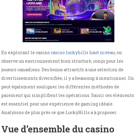
En explorant le casino
casino luckyhills haut niveau
, on
observe un environnement bien structuré, conçu pour les
joueurs canadiens. Des bonus attractifs à une sélection de
divertissements diversifiée, il y a beaucoup à mentionner. On
peut également souligner les différentes méthodes de
paiement qui simplifient les opérations. Saisir ces éléments
est essentiel pour une expérience de gaming idéale.
Analysons de plus près ce que LuckyHills a à proposer.
Vue d’ensemble du casino