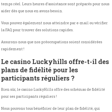
temps réel. Leurs heures d’assistance sont préparés pour nous
aider dès que nous en avons besoin.
Vous pouvez également nous atteindre par e-mail ou vérifier
la FAQ pour trouver des solutions rapides.
Assurons-nous que nos préoccupations soient considérées
rapidement !
Le casino Luckyhills offre-t-il des
plans de fidélité pour les
participants réguliers ?
Bien sûr, le casino LuckyHills offre des schémas de fidélité
pour ses participants réguliers !
Nous pouvons tous bénéficier de leur plan de fidélité, qui