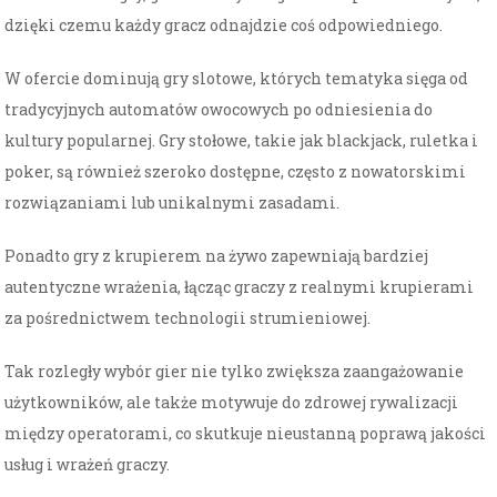
dzięki czemu każdy gracz odnajdzie coś odpowiedniego.
W ofercie dominują gry slotowe, których tematyka sięga od
tradycyjnych automatów owocowych po odniesienia do
kultury popularnej. Gry stołowe, takie jak blackjack, ruletka i
poker, są również szeroko dostępne, często z nowatorskimi
rozwiązaniami lub unikalnymi zasadami.
Ponadto gry z krupierem na żywo zapewniają bardziej
autentyczne wrażenia, łącząc graczy z realnymi krupierami
za pośrednictwem technologii strumieniowej.
Tak rozległy wybór gier nie tylko zwiększa zaangażowanie
użytkowników, ale także motywuje do zdrowej rywalizacji
między operatorami, co skutkuje nieustanną poprawą jakości
usług i wrażeń graczy.