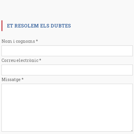
ET RESOLEM ELS DUBTES
Nom i cognoms
*
Correu electrònic
*
Missatge
*