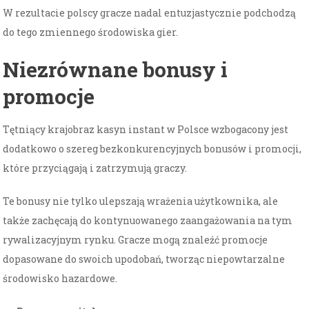
W rezultacie polscy gracze nadal entuzjastycznie podchodzą
do tego zmiennego środowiska gier.
Niezrównane bonusy i
promocje
Tętniący krajobraz kasyn instant w Polsce wzbogacony jest
dodatkowo o szereg bezkonkurencyjnych bonusów i promocji,
które przyciągają i zatrzymują graczy.
Te bonusy nie tylko ulepszają wrażenia użytkownika, ale
także zachęcają do kontynuowanego zaangażowania na tym
rywalizacyjnym rynku. Gracze mogą znaleźć promocje
dopasowane do swoich upodobań, tworząc niepowtarzalne
środowisko hazardowe.