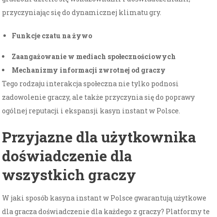
przyczyniając się do dynamicznej klimatu gry.
Funkcje czatu na żywo
Zaangażowanie w mediach społecznościowych
Mechanizmy informacji zwrotnej od graczy
Tego rodzaju interakcja społeczna nie tylko podnosi
zadowolenie graczy, ale także przyczynia się do poprawy
ogólnej reputacji i ekspansji kasyn instant w Polsce.
Przyjazne dla użytkownika
doświadczenie dla
wszystkich graczy
W jaki sposób kasyna instant w Polsce gwarantują użytkowe
dla gracza doświadczenie dla każdego z graczy? Platformy te