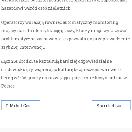
hazardowi wśród osób nieletnich.
Operatorzy wdrażają również automatyczny monitoring
mający na celu identyfikację graczy, którzy mogą wykazywać
problematyczne zachowanie, co pozwala na przeprowadzenie
szybkiej interwencji.
Łącznie, środki te kształtują bardziej odpowiedzialne
środowisko gry, wspierając kulturę bezpieczeństwa i well-
being wśród graczy na rozwijającej się scenie kasyn online w
Polsce.
Navegación
Mrbet Casino Games Variety and Experience
Spirited Luck at WinSpirit Casino
de
entradas