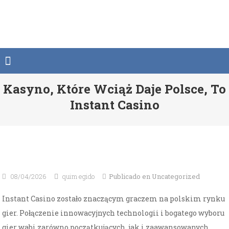
Saltar
al
contenido
Kasyno, Które Wciąż Daje Polsce, To
Instant Casino
08/04/2026
quim egido
Publicado en
Uncategorized
Instant Casino zostało znaczącym graczem na polskim rynku
gier. Połączenie innowacyjnych technologii i bogatego wyboru
gier wabi zarówno początkujących, jak i zaawansowanych