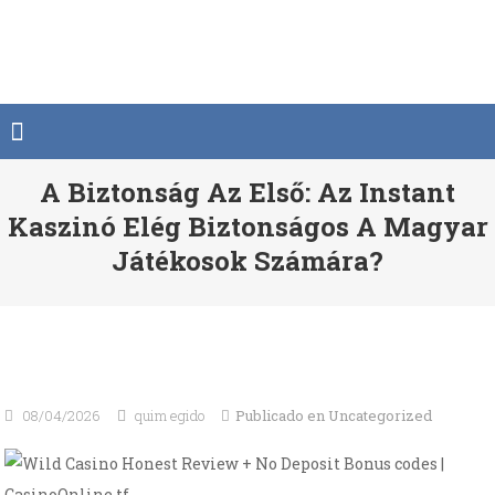
Saltar
al
contenido
A Biztonság Az Első: Az Instant
Kaszinó Elég Biztonságos A Magyar
Játékosok Számára?
08/04/2026
quim egido
Publicado en
Uncategorized