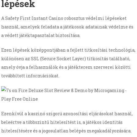
lépések
A Safety First Instant Casino robosztus védelmi lépéseket
használ, amelyek feladata a játékosok adatainak védelme és
a védett játéktapasztalat biztosítása.
Ezen lépések középpontjában a fejlett titkosítási technológia,
különösen az SSL (Secure Socket Layer) titkosítás található,
amely óvja a felhasználók és a játékterem szerverei közötti
továbbított információkat.
Ezenkívül a kaszinó szigorú azonosítási eljárásokat használ,
beleértve a többszintű hitelesítést is, a játékos identitás
hitelesítésére és a jogosulatlan belépés megakadályozására.