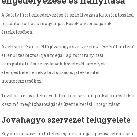
engedélyezése és irányítása
A Safety First engedélyezése és szabályozása kulcsfontosságú
feladatot tölt be a magyar játékosok biztonságának
értékelésében.
Az elismerésre méltó jóváhagyó szervezetek részéről történő
ellenőrzés biztosítja a megállapított irányítási
kompatibilitási szabványok követését, amelyek
elengedhetetlenek a biztonságos játékterület
megteremtéséhez.
Továbbá a erős játékosvédelmi lépések még inkább erősítik a
kaszinó megbízhatóságát és üzemeltetési integritását.
Jóváhagyó szervezet felügyelete
Egy online kaszinó hitelességének megalapozása jelentősen