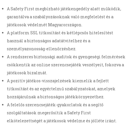
A Safety First megbízható játékengedély alatt működik,
garantálva a szabályozásoknak való megfelelést és a
játékosok védelmét Magyarországon.
A platform SSL titkosítást és kétlépcsős hitelesítést
használ a biztonságos adatátvitelhez és a
személyazonosság-ellenőrzéshez.
A rendszeres biztonsági auditok és gyengeségi felmérések
csökkentik az online szerencsejáték veszélyeit, fokozva a
játékosok bizalmát.
A pozitív játékos-visszajelzések kiemelik a fejlett
titkosítást és az egyértelmű szabályzatokat, amelyek
hozzájárulnak a biztonságos játékkörnyezethez.
A felelős szerencsejáték-gyakorlatok és a segítő
szolgáltatások megerősítik a Safety First
elkötelezettségét a játékosok védelme és jólléte iránt.