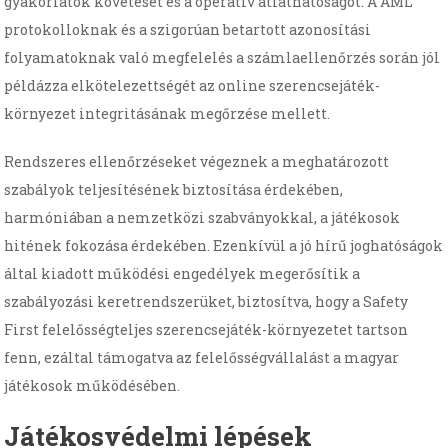
gyakorlatok követését és a operatív átláthatóságot. A AML
protokolloknak és a szigorúan betartott azonosítási
folyamatoknak való megfelelés a számlaellenőrzés során jól
példázza elkötelezettségét az online szerencsejáték-
környezet integritásának megőrzése mellett.
Rendszeres ellenőrzéseket végeznek a meghatározott
szabályok teljesítésének biztosítása érdekében,
harmóniában a nemzetközi szabványokkal, a játékosok
hitének fokozása érdekében. Ezenkívül a jó hírű joghatóságok
által kiadott működési engedélyek megerősítik a
szabályozási keretrendszerüket, biztosítva, hogy a Safety
First felelősségteljes szerencsejáték-környezetet tartson
fenn, ezáltal támogatva az felelősségvállalást a magyar
játékosok működésében.
Játékosvédelmi lépések