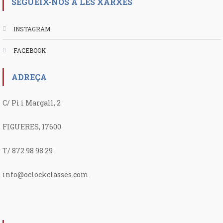
SEGUEIX-NOS A LES XARXES
INSTAGRAM
FACEBOOK
ADREÇA
C/ Pi i Margall, 2
FIGUERES, 17600
T/ 872 98 98 29
info@oclockclasses.com