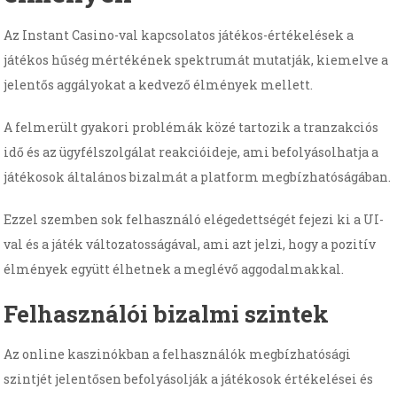
Az Instant Casino-val kapcsolatos játékos-értékelések a
játékos hűség mértékének spektrumát mutatják, kiemelve a
jelentős aggályokat a kedvező élmények mellett.
A felmerült gyakori problémák közé tartozik a tranzakciós
idő és az ügyfélszolgálat reakcióideje, ami befolyásolhatja a
játékosok általános bizalmát a platform megbízhatóságában.
Ezzel szemben sok felhasználó elégedettségét fejezi ki a UI-
val és a játék változatosságával, ami azt jelzi, hogy a pozitív
élmények együtt élhetnek a meglévő aggodalmakkal.
Felhasználói bizalmi szintek
Az online kaszinókban a felhasználók megbízhatósági
szintjét jelentősen befolyásolják a játékosok értékelései és