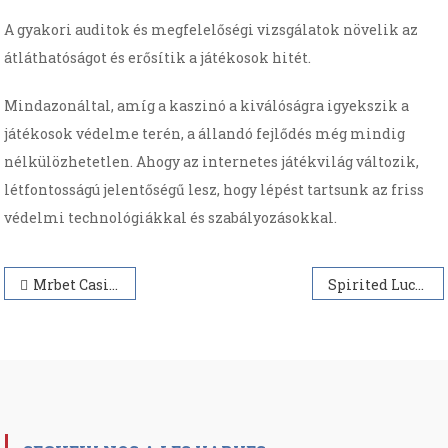
A gyakori auditok és megfelelőségi vizsgálatok növelik az
átláthatóságot és erősítik a játékosok hitét.
Mindazonáltal, amíg a kaszinó a kiválóságra igyekszik a
játékosok védelme terén, a állandó fejlődés még mindig
nélkülözhetetlen. Ahogy az internetes játékvilág változik,
létfontosságú jelentőségű lesz, hogy lépést tartsunk az friss
védelmi technológiákkal és szabályozásokkal.
Navegación
Mrbet Casino Games Variety and Experience
Spirited Luck at WinSpirit Casino
de
entradas