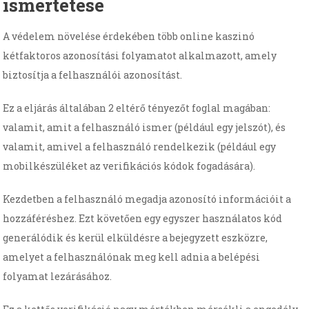
ismertetése
A védelem növelése érdekében több online kaszinó
kétfaktoros azonosítási folyamatot alkalmazott, amely
biztosítja a felhasználói azonosítást.
Ez a eljárás általában 2 eltérő tényezőt foglal magában:
valamit, amit a felhasználó ismer (például egy jelszót), és
valamit, amivel a felhasználó rendelkezik (például egy
mobilkészüléket az verifikációs kódok fogadására).
Kezdetben a felhasználó megadja azonosító információit a
hozzáféréshez. Ezt követően egy egyszer használatos kód
generálódik és kerül elküldésre a bejegyzett eszközre,
amelyet a felhasználónak meg kell adnia a belépési
folyamat lezárásához.