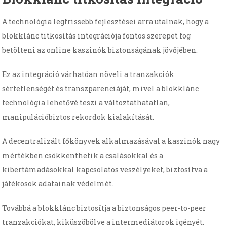
A technológia legfrissebb fejlesztései arra utalnak, hogy a
blokklánc titkosítás integrációja fontos szerepet fog
betölteni az online kaszinók biztonságának jövőjében.
Ez az integráció várhatóan növeli a tranzakciók
sértetlenségét és transzparenciáját, mivel a blokklánc
technológia lehetővé teszi a változtathatatlan,
manipulációbiztos rekordok kialakítását.
A decentralizált főkönyvek alkalmazásával a kaszinók nagy
mértékben csökkenthetik a csalásokkal és a
kibertámadásokkal kapcsolatos veszélyeket, biztosítva a
játékosok adatainak védelmét.
Továbbá a blokklánc biztosítja a biztonságos peer-to-peer
tranzakciókat, kiküszöbölve a intermediátorok igényét.