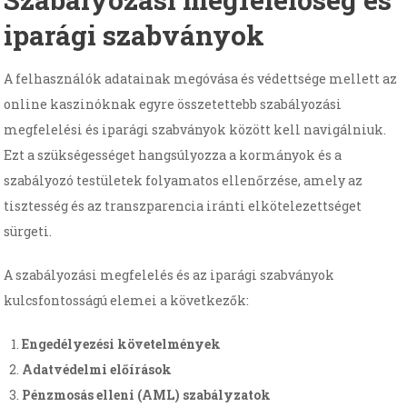
iparági szabványok
A felhasználók adatainak megóvása és védettsége mellett az
online kaszinóknak egyre összetettebb szabályozási
megfelelési és iparági szabványok között kell navigálniuk.
Ezt a szükségességet hangsúlyozza a kormányok és a
szabályozó testületek folyamatos ellenőrzése, amely az
tisztesség és az transzparencia iránti elkötelezettséget
sürgeti.
A szabályozási megfelelés és az iparági szabványok
kulcsfontosságú elemei a következők:
Engedélyezési követelmények
Adatvédelmi előírások
Pénzmosás elleni (AML) szabályzatok