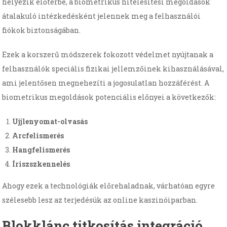
helyezik előtérbe, a biometrikus hitelesítési megoldások
átalakuló intézkedésként jelennek meg a felhasználói
fiókok biztonságában.
Ezek a korszerű módszerek fokozott védelmet nyújtanak a
felhasználók speciális fizikai jellemzőinek kihasználásával,
ami jelentősen megnehezíti a jogosulatlan hozzáférést. A
biometrikus megoldások potenciális előnyei a következők:
Ujjlenyomat-olvasás
Arcfelismerés
Hangfelismerés
Íriszszkennelés
Ahogy ezek a technológiák előrehaladnak, várhatóan egyre
szélesebb lesz az terjedésük az online kaszinóiparban.
Blokklánc titkosítás integráció