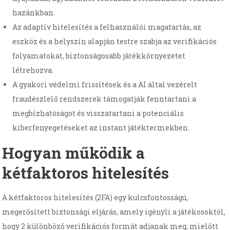
hazánkban.
Az adaptív hitelesítés a felhasználói magatartás, az
eszköz és a helyszín alapján testre szabja az verifikációs
folyamatokat, biztonságosabb játékkörnyezetet
létrehozva.
A gyakori védelmi frissítések és a AI által vezérelt
fraudészlelő rendszerek támogatják fenntartani a
megbízhatóságot és visszatartani a potenciális
kiberfenyegetéseket az instant játéktermekben.
Hogyan működik a
kétfaktoros hitelesítés
A kétfaktoros hitelesítés (2FA) egy kulcsfontosságú,
megerősített biztonsági eljárás, amely igényli a játékosoktól,
hogy 2 különböző verifikációs formát adjanak meg, mielőtt