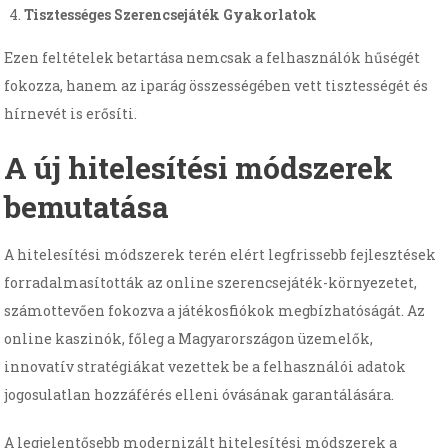
Tisztességes Szerencsejáték Gyakorlatok
Ezen feltételek betartása nemcsak a felhasználók hűségét
fokozza, hanem az iparág összességében vett tisztességét és
hírnevét is erősíti.
A új hitelesítési módszerek
bemutatása
A hitelesítési módszerek terén elért legfrissebb fejlesztések
forradalmasították az online szerencsejáték-környezetet,
számottevően fokozva a játékosfiókok megbízhatóságát. Az
online kaszinók, főleg a Magyarországon üzemelők,
innovatív stratégiákat vezettek be a felhasználói adatok
jogosulatlan hozzáférés elleni óvásának garantálására.
A legjelentősebb modernizált hitelesítési módszerek a