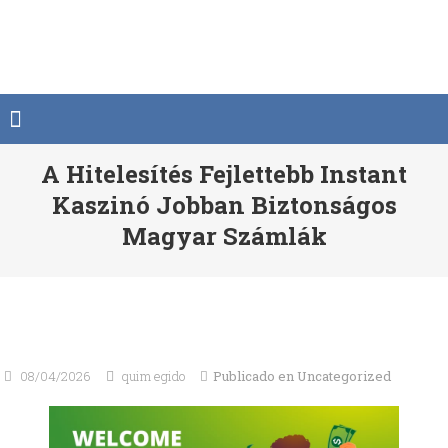
Saltar
al
contenido
A Hitelesítés Fejlettebb Instant
Kaszinó Jobban Biztonságos
Magyar Számlák
08/04/2026
quim egido
Publicado en
Uncategorized