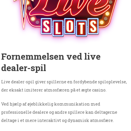
Fornemmelsen ved live
dealer-spil
Live dealer-spil giver spillerne en fordybende spiloplevelse,
der eksakt imiterer atmosfæren på et ægte casino.
Ved hjælp af øjeblikkelig kommunikation med
professionelle dealere og andre spillere kan deltagerne
deltage i et mere interaktivt og dynamisk atmosfære.