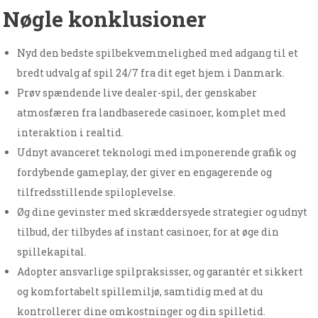
Nøgle konklusioner
Nyd den bedste spilbekvemmelighed med adgang til et
bredt udvalg af spil 24/7 fra dit eget hjem i Danmark.
Prøv spændende live dealer-spil, der genskaber
atmosfæren fra landbaserede casinoer, komplet med
interaktion i realtid.
Udnyt avanceret teknologi med imponerende grafik og
fordybende gameplay, der giver en engagerende og
tilfredsstillende spiloplevelse.
Øg dine gevinster med skræddersyede strategier og udnyt
tilbud, der tilbydes af instant casinoer, for at øge din
spillekapital.
Adopter ansvarlige spilpraksisser, og garantér et sikkert
og komfortabelt spillemiljø, samtidig med at du
kontrollerer dine omkostninger og din spilletid.