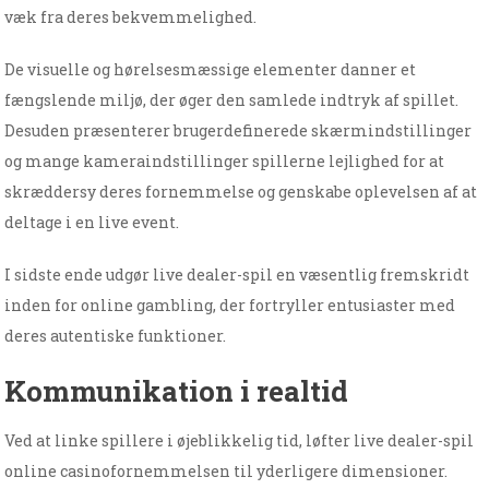
væk fra deres bekvemmelighed.
De visuelle og hørelsesmæssige elementer danner et
fængslende miljø, der øger den samlede indtryk af spillet.
Desuden præsenterer brugerdefinerede skærmindstillinger
og mange kameraindstillinger spillerne lejlighed for at
skræddersy deres fornemmelse og genskabe oplevelsen af at
deltage i en live event.
I sidste ende udgør live dealer-spil en væsentlig fremskridt
inden for online gambling, der fortryller entusiaster med
deres autentiske funktioner.
Kommunikation i realtid
Ved at linke spillere i øjeblikkelig tid, løfter live dealer-spil
online casinofornemmelsen til yderligere dimensioner.