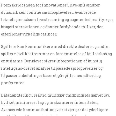
Fremskridt inden for innovationer i live-spil ændrer
dynamikken i online casinooplevelser. Avancerede
teknologier, såsom livestreaming og augmented reality, øger
brugerinteraktionen og danner fordybende miljøer, der
efterligner virkelige casinoer.
Spillere kan kommunikere med direkte dealere og andre
spillere, hvilket fremmer en fornemmelse af fællesskab og
entusiasme. Derudover sikrer integrationen af kunstig
intelligens-drevet analyse tilpassede spiloplevelser og
tilpasser anbefalinger baseret på spillernes adfærd og
præferencer.
Datahåndtering i realtid muliggør gnidningsløs gameplay,
hvilket minimerer lag og maksimerer intensiteten.
Avancerede kommunikationsværktøjer gør det yderligere