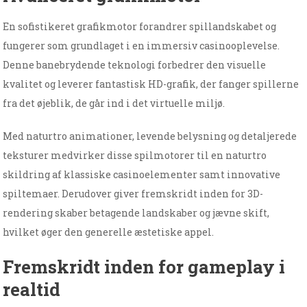
En sofistikeret grafikmotor forandrer spillandskabet og
fungerer som grundlaget i en immersiv casinooplevelse.
Denne banebrydende teknologi forbedrer den visuelle
kvalitet og leverer fantastisk HD-grafik, der fanger spillerne
fra det øjeblik, de går ind i det virtuelle miljø.
Med naturtro animationer, levende belysning og detaljerede
teksturer medvirker disse spilmotorer til en naturtro
skildring af klassiske casinoelementer samt innovative
spiltemaer. Derudover giver fremskridt inden for 3D-
rendering skaber betagende landskaber og jævne skift,
hvilket øger den generelle æstetiske appel.
Fremskridt inden for gameplay i
realtid