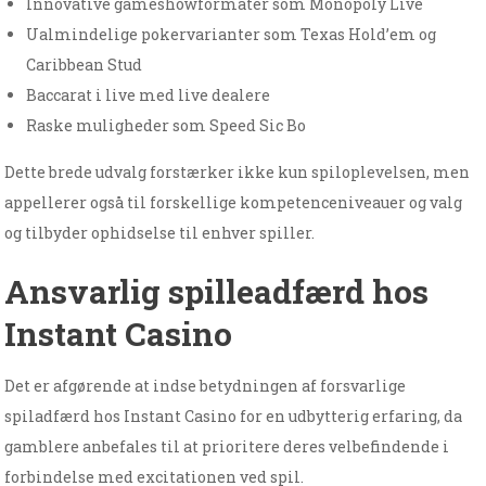
Innovative gameshowformater som Monopoly Live
Ualmindelige pokervarianter som Texas Hold’em og
Caribbean Stud
Baccarat i live med live dealere
Raske muligheder som Speed Sic Bo
Dette brede udvalg forstærker ikke kun spiloplevelsen, men
appellerer også til forskellige kompetenceniveauer og valg
og tilbyder ophidselse til enhver spiller.
Ansvarlig spilleadfærd hos
Instant Casino
Det er afgørende at indse betydningen af forsvarlige
spiladfærd hos Instant Casino for en udbytterig erfaring, da
gamblere anbefales til at prioritere deres velbefindende i
forbindelse med excitationen ved spil.