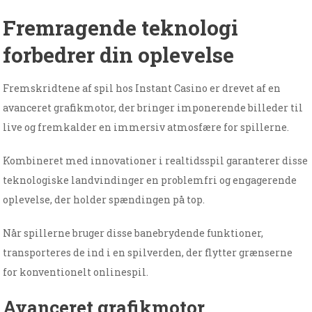
Fremragende teknologi
forbedrer din oplevelse
Fremskridtene af spil hos Instant Casino er drevet af en
avanceret grafikmotor, der bringer imponerende billeder til
live og fremkalder en immersiv atmosfære for spillerne.
Kombineret med innovationer i realtidsspil garanterer disse
teknologiske landvindinger en problemfri og engagerende
oplevelse, der holder spændingen på top.
Når spillerne bruger disse banebrydende funktioner,
transporteres de ind i en spilverden, der flytter grænserne
for konventionelt onlinespil.
Avanceret grafikmotor