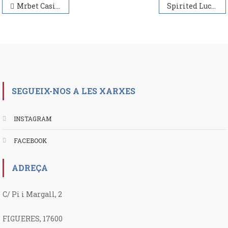
Navegación
Mrbet Casino Games Variety and Experience
Spirited Luck at WinSpirit Casino
de
entradas
SEGUEIX-NOS A LES XARXES
INSTAGRAM
FACEBOOK
ADREÇA
C/ Pi i Margall, 2
FIGUERES, 17600