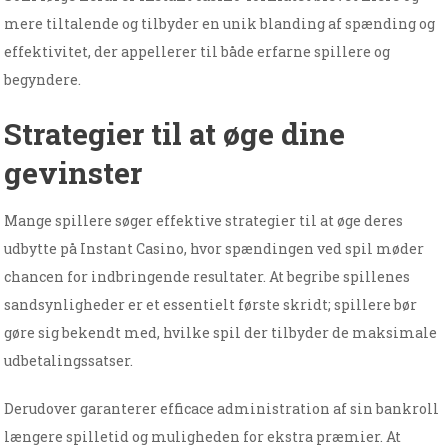
mere tiltalende og tilbyder en unik blanding af spænding og
effektivitet, der appellerer til både erfarne spillere og
begyndere.
Strategier til at øge dine
gevinster
Mange spillere søger effektive strategier til at øge deres
udbytte på Instant Casino, hvor spændingen ved spil møder
chancen for indbringende resultater. At begribe spillenes
sandsynligheder er et essentielt første skridt; spillere bør
gøre sig bekendt med, hvilke spil der tilbyder de maksimale
udbetalingssatser.
Derudover garanterer efficace administration af sin bankroll
længere spilletid og muligheden for ekstra præmier. At