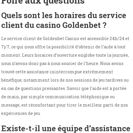
Foire aux questions
Quels sont les horaires du service
client du casino Goldenbet ?
Le service client de Goldenbet Casino est accessible 24h/24 et
7j/7, ce qui nous offre la possibilité d’obtenir de l’aide à tout
moment. Leurs horaires d’ouverture englobe toute la journée,
nous n’avons donc pas à nous soucier de l’heure. Nous avons
trouvé cette assistance ininterrompue extrêmement
bénéfique, notamment lors de nos sessions de jeu tardives ou
en cas de questions pressantes. Savoir que l’aide est à portée
de main, par simple communication téléphonique ou
message, est réconfortant pour tirer le meilleur parti de nos
expériences de jeu.
Existe-t-il une équipe d’assistance