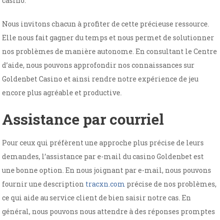
casino.
Nous invitons chacun à profiter de cette précieuse ressource.
Elle nous fait gagner du temps et nous permet de solutionner
nos problèmes de manière autonome. En consultant le Centre
d’aide, nous pouvons approfondir nos connaissances sur
Goldenbet Casino et ainsi rendre notre expérience de jeu
encore plus agréable et productive.
Assistance par courriel
Pour ceux qui préfèrent une approche plus précise de leurs
demandes, l’assistance par e-mail du casino Goldenbet est
une bonne option. En nous joignant par e-mail, nous pouvons
fournir une description
tracxn.com
précise de nos problèmes,
ce qui aide au service client de bien saisir notre cas. En
général, nous pouvons nous attendre à des réponses promptes