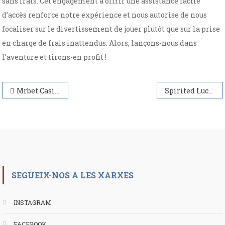
sans frais. Cet engagement à offrir une assistance facile
d’accès renforce notre expérience et nous autorise de nous
focaliser sur le divertissement de jouer plutôt que sur la prise
en charge de frais inattendus. Alors, lançons-nous dans
l’aventure et tirons-en profit !
Navegación
Mrbet Casino Games Variety and Experience
Spirited Luck at WinSpirit Casino
de
entradas
SEGUEIX-NOS A LES XARXES
INSTAGRAM
FACEBOOK