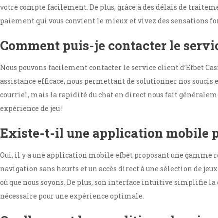
votre compte facilement. De plus, grâce à des délais de trait
paiement qui vous convient le mieux et vivez des sensations for
Comment puis-je contacter le servic
Nous pouvons facilement contacter le service client d’Efbet Casi
assistance efficace, nous permettant de solutionner nos soucis 
courriel, mais la rapidité du chat en direct nous fait générale
expérience de jeu !
Existe-t-il une application mobile p
Oui, il y a une application mobile efbet proposant une gamme r
navigation sans heurts et un accès direct à une sélection de jeux
où que nous soyons. De plus, son interface intuitive simplifie l
nécessaire pour une expérience optimale.