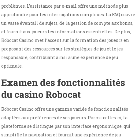
problèmes. L’assistance par e-mail offre une méthode plus
approfondie pour les interrogations complexes. La FAQ couvre
un vaste éventail de sujets, de la gestion de compte aux bonus,
et fournit aux joueurs les informations essentielles. De plus,
Robocat Casino met l’accent sur la formation des joueurs en
proposant des ressources sur les stratégies de jeu et le jeu
responsable, contribuant ainsi à une expérience de jeu
optimale.
Examen des fonctionnalités
du casino Robocat
Robocat Casino offre une gamme variée de fonctionnalités
adaptées aux préférences de ses joueurs. Parmi celles-ci, la
plateforme se distingue par son interface ergonomique, qui
simplifie la navigation et fournit une expérience de jeu