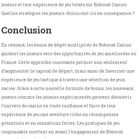
joueurs et leur expérience de jeu totale sur Robocat Casino.
Quelles stratégies les joueurs choisiront-ils en conséquence ?
Conclusion
En résumé, les bonus de dépôt multipliés de Robocat Casino
guident les joueurs vers des opportunités de jeu améliorées en
France. Cette approche innovante permet non seulement
d’augmenter le capital de départ, mais aussi de favoriser une
expérience de jeu tactique à travers une sélection de jeux
variée. Grâce à cette nouvelle formule de bonus, les nouveaux
joueurs comme les joueurs expérimentés peuvent découvrir
l’univers du casino en toute confiance et faire de leur
expérience de jeu une aventure riche en récompenses
potentiels et en sensations fortes. Les pratiques de jeu
responsable mettent en avant l’engagement de Robocat