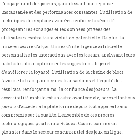
l’engagement des joueurs, garantissant une réponse
instantanée et des performances constantes. L’utilisation de
techniques de cryptage avancées renforce la sécurité,
protégeant les échanges et les données privées des
utilisateurs contre toute violation potentielle. De plus, la
mise en œuvre d’algorithmes d’intelligence artificielle
personnalise les interactions avec les joueurs, analysant leurs
habitudes afin d’optimiser les suggestions de jeu et
d’améliorer la loyauté. L’utilisation de la chaîne de blocs
favorise la transparence des transactions et l’équité des
résultats, renforçant ainsi la confiance des joueurs. La
accessibilité mobile est un autre avantage clé, permettant aux
joueurs d’accéder à la plateforme depuis tout appareil sans
compromis sur la qualité. L’ensemble de ces progrès
technologiques positionne Robocat Casino comme un
pionnier dans le secteur concurrentiel des jeux en ligne.