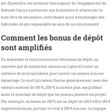
jeu. Ensemble, ces mesures témoignent de l’engagement de
Robocat Casino à préserver son honnêteté et à favoriser le
bien-être de ses joueurs, contribuant ainsi à encourager des
habitudes de jeu responsable au sein de sa communauté.
Comment les bonus de dépôt
sont amplifiés
En analysant le fonctionnement des bonus de dépôt, on
constate que de nombreux casinos en ligne utilisent un
système de multiplicateur pour inciter les joueurs à miser
davantage. Ce multiplicateur fluctue généralement, avec des
valeurs usuelles de 100 %, 200 % ou même plus, amplifiant
ainsi le montant du dépôt que les joueurs peuvent employer.
Par exemple, un bonus de 150 % sur un dépôt de 100 € offre 150 €
supplémentaires, portant le total à 250 € à miser. La logique