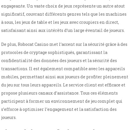
engageante. Un vaste choix de jeux représente un autre atout
significatif, couvrant différents genres tels que les machines
à sous, les jeux de table et les jeux avec croupiers en direct,
satisfaisant ainsi aux intérêts d’un large éventail de joueurs.
De plus, Robocat Casino met l’accent sur la sécurité grâce à des
protocoles de cryptage sophistiqués, garantissant la
confidentialité des données des joueurs et la sécurité des
transactions. Il est également compatible avec les appareils
mobiles, permettant ainsi aux joueurs de profiter pleinement
du jeu sur tous leurs appareils. Le service client est efficace et
propose plusieurs canaux d’assistance. Tous ces éléments
participent à former un environnement de jeu complet qui
s’efforce à optimiser l’engagement et la satisfaction des
joueurs.