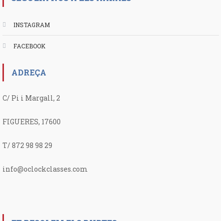
INSTAGRAM
FACEBOOK
ADREÇA
C/ Pi i Margall, 2
FIGUERES, 17600
T/ 872 98 98 29
info@oclockclasses.com