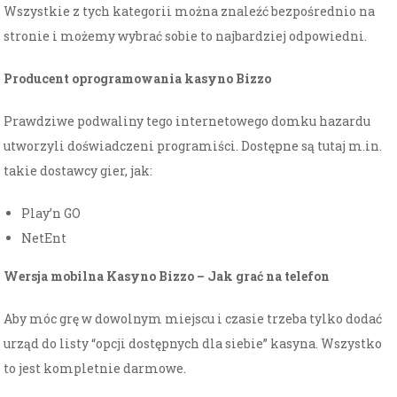
Wszystkie z tych kategorii można znaleźć bezpośrednio na
stronie i możemy wybrać sobie to najbardziej odpowiedni.
Producent oprogramowania kasyno Bizzo
Prawdziwe podwaliny tego internetowego domku hazardu
utworzyli doświadczeni programiści. Dostępne są tutaj m.in.
takie dostawcy gier, jak:
Play’n GO
NetEnt
Wersja mobilna Kasyno Bizzo – Jak grać na telefon
Aby móc grę w dowolnym miejscu i czasie trzeba tylko dodać
urząd do listy “opcji dostępnych dla siebie” kasyna. Wszystko
to jest kompletnie darmowe.