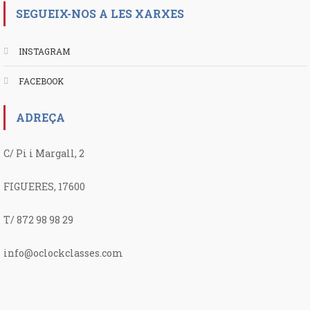
SEGUEIX-NOS A LES XARXES
INSTAGRAM
FACEBOOK
ADREÇA
C/ Pi i Margall, 2
FIGUERES, 17600
T/ 872 98 98 29
info@oclockclasses.com