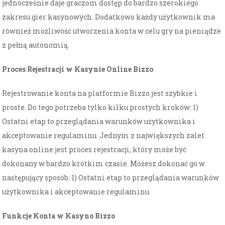
jednocześnie daje graczom dostęp do bardzo szerokiego
zakresu gier kasynowych. Dodatkowo każdy użytkownik ma
również możliwość utworzenia konta w celu gry na pieniądze
z pełną autonomią.
Proces Rejestracji w Kasynie Online Bizzo
Rejestrowanie konta na platformie Bizzo jest szybkie i
proste. Do tego potrzeba tylko kilku prostych kroków: 1)
Ostatni etap to przeglądania warunków użytkownika i
akceptowanie regulaminu. Jednym z największych zalet
kasyna online jest proces rejestracji, który może być
dokonany w bardzo krótkim czasie. Możesz dokonać go w
następujący sposób: 1) Ostatni etap to przeglądania warunków
użytkownika i akceptowanie regulaminu.
Funkcje Konta w Kasyno Bizzo