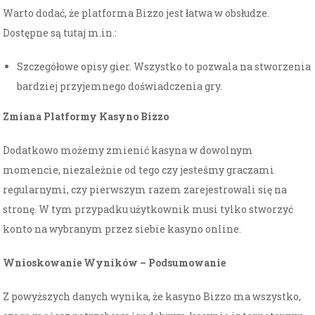
Warto dodać, że platforma Bizzo jest łatwa w obsłudze.
Dostępne są tutaj m.in.:
Szczegółowe opisy gier. Wszystko to pozwala na stworzenia
bardziej przyjemnego doświadczenia gry.
Zmiana Platformy Kasyno Bizzo
Dodatkowo możemy zmienić kasyna w dowolnym
momencie, niezależnie od tego czy jesteśmy graczami
regularnymi, czy pierwszym razem zarejestrowali się na
stronę. W tym przypadku użytkownik musi tylko stworzyć
konto na wybranym przez siebie kasyno online.
Wnioskowanie Wyników – Podsumowanie
Z powyższych danych wynika, że kasyno Bizzo ma wszystko,