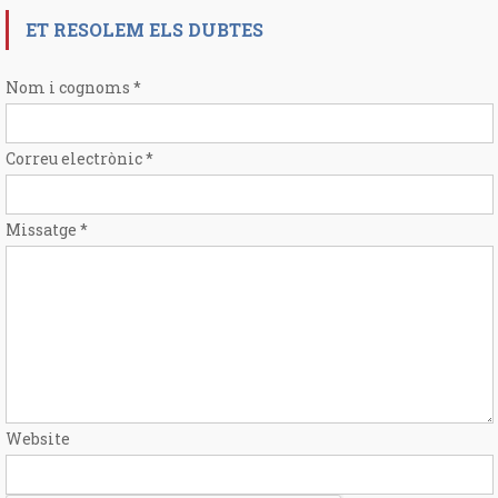
ET RESOLEM ELS DUBTES
Nom i cognoms
*
Correu electrònic
*
Missatge
*
Website