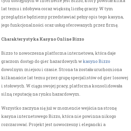
tych dostępnych w internecie jest Bizzo, który powstał kilka
lat temu i zdobywa coraz większą liczbę graczy. W tym
przeglądzie będziemy przedstawiać pełny opis tego kasyna,
jego funkcjonalności oraz usług oferowanych przez firmę.
Charakterystyka Kasyno Online Bizzo
Bizzo to nowoczesna platforma internetowa, która daje
graczom dostęp do gier hazardowych w
kasyno Bizzo
dowolnym miejscu i czasie. Strona ta została uruchomiona
kilkanaście lat temu przez grupę specjalistów od gier losowej
i stołowych. W ciągu swojej pracy, platforma konsolidowała
silną reputację na rynku hazardowym.
Wszystko zaczyna się już w momencie wejścia na stronę
kasyna internetowego Bizzo, która nie powinna nikogo
rozczarować. Projekt jest nowoczesny i elegancki a