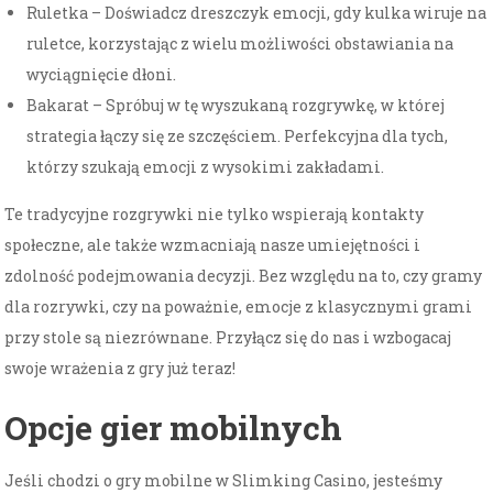
Ruletka – Doświadcz dreszczyk emocji, gdy kulka wiruje na
ruletce, korzystając z wielu możliwości obstawiania na
wyciągnięcie dłoni.
Bakarat – Spróbuj w tę wyszukaną rozgrywkę, w której
strategia łączy się ze szczęściem. Perfekcyjna dla tych,
którzy szukają emocji z wysokimi zakładami.
Te tradycyjne rozgrywki nie tylko wspierają kontakty
społeczne, ale także wzmacniają nasze umiejętności i
zdolność podejmowania decyzji. Bez względu na to, czy gramy
dla rozrywki, czy na poważnie, emocje z klasycznymi grami
przy stole są niezrównane. Przyłącz się do nas i wzbogacaj
swoje wrażenia z gry już teraz!
Opcje gier mobilnych
Jeśli chodzi o gry mobilne w Slimking Casino, jesteśmy