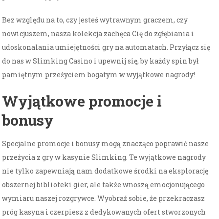
Bez względu na to, czy jesteś wytrawnym graczem, czy
nowicjuszem, nasza kolekcja zachęca Cię do zgłębiania i
udoskonalania umiejętności gry na automatach. Przyłącz się
do nas w Slimking Casino i upewnij się, by każdy spin był
pamiętnym przeżyciem bogatym w wyjątkowe nagrody!
Wyjątkowe promocje i
bonusy
Specjalne promocje i bonusy mogą znacząco poprawić nasze
przeżycia z gry w kasynie Slimking. Te wyjątkowe nagrody
nie tylko zapewniają nam dodatkowe środki na eksplorację
obszernej biblioteki gier, ale także wnoszą emocjonującego
wymiaru naszej rozgrywce. Wyobraź sobie, że przekraczasz
próg kasyna i czerpiesz z dedykowanych ofert stworzonych