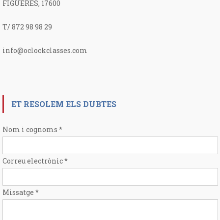
FIGUERES, 17600
T/ 872 98 98 29
info@oclockclasses.com
ET RESOLEM ELS DUBTES
Nom i cognoms
*
Correu electrònic
*
Missatge
*