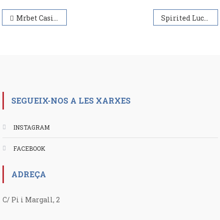
Navegación
Mrbet Casino Games Variety and Experience
Spirited Luck at WinSpirit Casino
de
entradas
SEGUEIX-NOS A LES XARXES
INSTAGRAM
FACEBOOK
ADREÇA
C/ Pi i Margall, 2