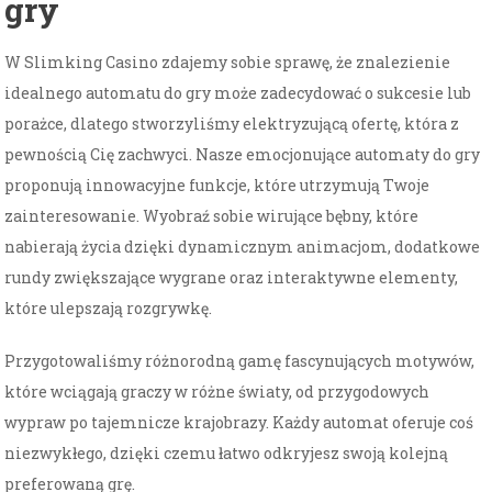
gry
W Slimking Casino zdajemy sobie sprawę, że znalezienie
idealnego automatu do gry może zadecydować o sukcesie lub
porażce, dlatego stworzyliśmy elektryzującą ofertę, która z
pewnością Cię zachwyci. Nasze emocjonujące automaty do gry
proponują innowacyjne funkcje, które utrzymują Twoje
zainteresowanie. Wyobraź sobie wirujące bębny, które
nabierają życia dzięki dynamicznym animacjom, dodatkowe
rundy zwiększające wygrane oraz interaktywne elementy,
które ulepszają rozgrywkę.
Przygotowaliśmy różnorodną gamę fascynujących motywów,
które wciągają graczy w różne światy, od przygodowych
wypraw po tajemnicze krajobrazy. Każdy automat oferuje coś
niezwykłego, dzięki czemu łatwo odkryjesz swoją kolejną
preferowaną grę.