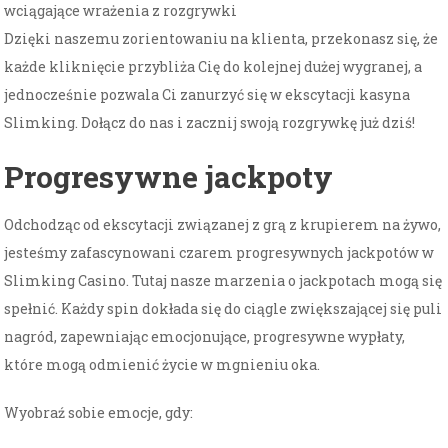
wciągające wrażenia z rozgrywki
Dzięki naszemu zorientowaniu na klienta, przekonasz się, że
każde kliknięcie przybliża Cię do kolejnej dużej wygranej, a
jednocześnie pozwala Ci zanurzyć się w ekscytacji kasyna
Slimking. Dołącz do nas i zacznij swoją rozgrywkę już dziś!
Progresywne jackpoty
Odchodząc od ekscytacji związanej z grą z krupierem na żywo,
jesteśmy zafascynowani czarem progresywnych jackpotów w
Slimking Casino. Tutaj nasze marzenia o jackpotach mogą się
spełnić. Każdy spin dokłada się do ciągle zwiększającej się puli
nagród, zapewniając emocjonujące, progresywne wypłaty,
które mogą odmienić życie w mgnieniu oka.
Wyobraź sobie emocje, gdy: