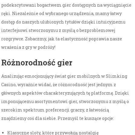
podekscytowani bogactwem gier dostępnych na wyciągnięcie
ręki. Niezależnie od wybranego urządzenia, mamy łatwy
dostęp do naszych ulubionych tytułów dzięki intuicyjnemu
interfejsowi stworzonymu z myślą o bezproblemowej
rozgrywce. Zobaczmy, jak ta elastyczność poprawia nasze
wrażenia z gry w podróży!
Różnorodność gier
Analizując emocjonujący świat gier mobilnych w Slimking
Casino, wyraźnie widać, że różnorodność jest jednym z
głównych aspektów charakteryzujących tę platformę. Dzięki
imponującemu asortymentowi gier, stworzonymu z myślą o
szerokim spektrum preferencji graczy, z łatwością
znajdziemy coś dla siebie. Przemyśl te kuszące opcje:
Klasyczne sloty, które przywołują nostalgię