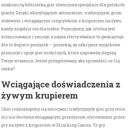
znakomitą bibliotekę gier stworzona specjalnie dla polskich
graczy. Dzięki ekscytującym automatom, tradycyjnym grom
stołowym i wciągającym rozgrywkom z krupierem na żywo,
każdy znajdzie coś dla siebie. Pojmujemy, jak istotna jest
zróżnicowanie i emocje, a nasza oferta właśnie to gwarantuje.
Ale to dopiero początek — poczekaj, aż odkryjesz wyjątkowe
promocje i opcje gier mobilnych, które naprawdę ulepszą
Twoje wrażenia. Jesteś przygotowany, aby sprawdzić, co Cię
czeka?
Wciągające doświadczenia z
żywym krupierem
Choć rozkoszujemy się emocjami tradycyjnych gier przy stole,
nic nie dorówna wciągającym przeżyciom oferowanym przez
gry na żywo z krupierem w Slimking Casino. Te gry