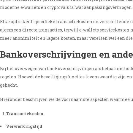
moderne e-wallets en cryptovaluta, wat aanpassingsvermogen 
Elke optie kent specifieke transactiekosten en verschillende 
algemeen directe transacties, terwijl e-wallets servicekosten
meer anonimiteit en lagere kosten, maar vereisen wel een d
Bankoverschrijvingen en ander
Bij het overwegen van bankoverschrijvingen als betaalmethode b
regelen. Hoewel de beveiligingsfuncties lovenswaardig zijn en
gehecht.
Hieronder beschrijven we de voornaamste aspecten waarmee u
Transactiekosten
Verwerkingstijd