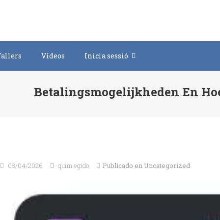
Saltar
al
contenido
Tallers
Vídeos
Inicia sessió
Betalingsmogelijkheden En Hoe
08/04/2026
quim egido
Publicado en
Uncategorized