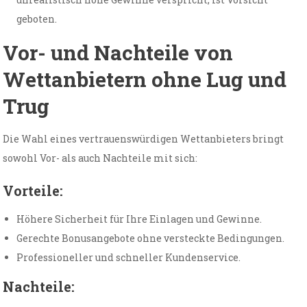
geboten.
Vor- und Nachteile von
Wettanbietern ohne Lug und
Trug
Die Wahl eines vertrauenswürdigen Wettanbieters bringt
sowohl Vor- als auch Nachteile mit sich:
Vorteile:
Höhere Sicherheit für Ihre Einlagen und Gewinne.
Gerechte Bonusangebote ohne versteckte Bedingungen.
Professioneller und schneller Kundenservice.
Nachteile: