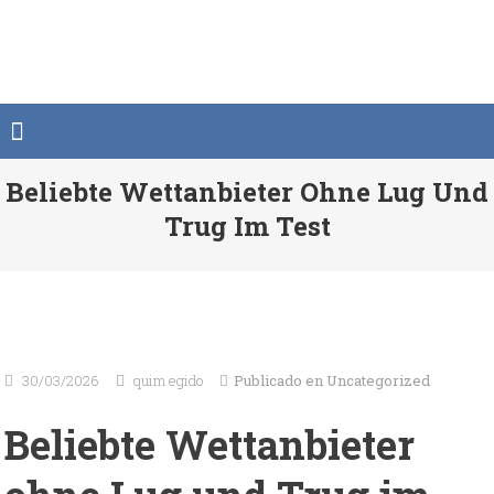
Saltar
al
contenido
Beliebte Wettanbieter Ohne Lug Und
Trug Im Test
30/03/2026
quim egido
Publicado en
Uncategorized
Beliebte Wettanbieter