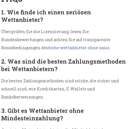
1. Wie finde ich einen seriösen
Wettanbieter?
Überprüfen Sie die Lizenzierung, lesen Sie
Kundenbewertungen und achten Sie auf transparente
Bonusbedingungen
deutsche wettanbieter ohne oasis
.
2. Was sind die besten Zahlungsmethoden
bei Wettanbietern?
Die besten Zahlungsmethoden sind solche, die sicher und
schnell sind, wie Kreditkarten, E-Wallets und
Banküberweisungen.
3. Gibt es Wettanbieter ohne
Mindesteinzahlung?