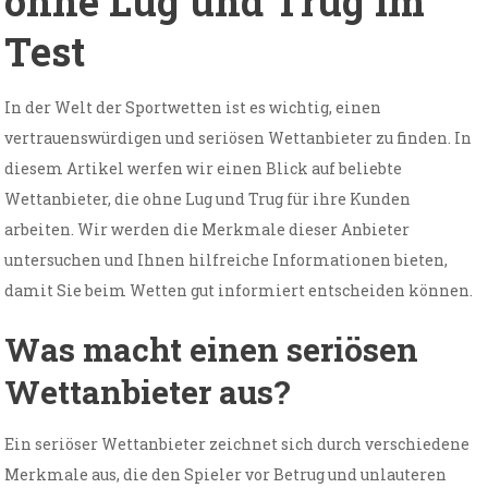
ohne Lug und Trug im
Test
In der Welt der Sportwetten ist es wichtig, einen
vertrauenswürdigen und seriösen Wettanbieter zu finden. In
diesem Artikel werfen wir einen Blick auf beliebte
Wettanbieter, die ohne Lug und Trug für ihre Kunden
arbeiten. Wir werden die Merkmale dieser Anbieter
untersuchen und Ihnen hilfreiche Informationen bieten,
damit Sie beim Wetten gut informiert entscheiden können.
Was macht einen seriösen
Wettanbieter aus?
Ein seriöser Wettanbieter zeichnet sich durch verschiedene
Merkmale aus, die den Spieler vor Betrug und unlauteren