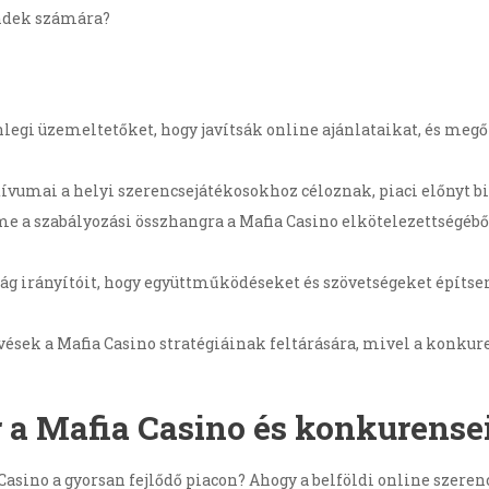
andek számára?
enlegi üzemeltetőket, hogy javítsák online ajánlataikat, és meg
tívumai a helyi szerencsejátékosokhoz céloznak, piaci előnyt bi
e a szabályozási összhangra a Mafia Casino elkötelezettségéből 
ág irányítóit, hogy együttműködéseket és szövetségeket építsen
vések a Mafia Casino stratégiáinak feltárására, mivel a konkur
r a Mafia Casino és konkurense
asino a gyorsan fejlődő piacon? Ahogy a belföldi online szeren