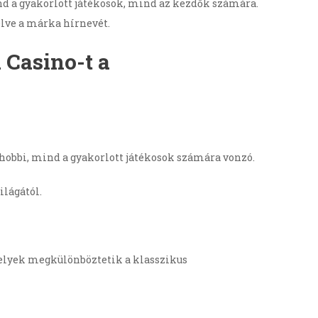
nd a gyakorlott játékosok, mind az kezdők számára.
lve a márka hírnevét.
 Casino-t a
 hobbi, mind a gyakorlott játékosok számára vonzó.
ilágától.
melyek megkülönböztetik a klasszikus