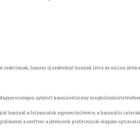
t csábítanak, hanem új szabványt hoznak létre az online játé
k a Magyarországon nyújtott kaszinóélmény megkülönböztetésébe
iát használ a folyamatok egyszerűsítésére, a használói interakc
rálásával a szoftver a játékosok preferenciái alapján optimaliz