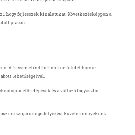
nzi, hogy fejlesszék kínálatukat. Következésképpen a
úfolt piacon.
.
on. A frissen elindított online felület hamar
bott lehetőségeivel.
hnológiai előrelépések és a változó fogyasztói
A kaszinó szigorú engedélyezési követelményeknek