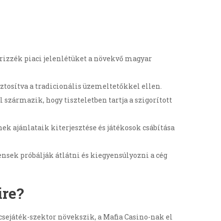
őrizzék piaci jelenlétüket a növekvő magyar
ztosítva a tradicionális üzemeltetőkkel ellen.
származik, hogy tiszteletben tartja a szigorított
ek ajánlataik kiterjesztése és játékosok csábítása
ensek próbálják átlátni és kiegyensúlyozni a cég
ire?
csejáték-szektor növekszik, a Mafia Casino-nak el