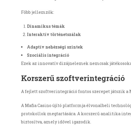
Főbb jellemzők:
Dinamikus témák
Interaktív történetszálak
Adaptív nehézségi szintek
Szociális integráció
Ezek az innovatív dizájnelemek nemcsak játékosoka
Korszerű szoftverintegráció
A fejlett szoftverintegráció fontos szerepet játszi
A Mafia Casino újító platformja élvonalbeli technológ
protokollok megtartására. A korszerű analitika integ
biztosítva, amely idővel igazodik.