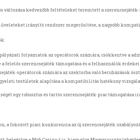
s változása kedvezőbb feltételeket teremtett a szerencsejáték
veleteket irányító rendszer megerősítése, a nagyobb kompatibi
ők:
t pályázati folyamatok az operátorok számára, csökkentve a ad
 a felelős szerencsejáték támogatása és a felhasználók érdek
ejáték-operátorok számára az szektorba való beruházások ösz
ügyeleti testületek alapítása a kompatibilitás hatékony vizsgál
ségét egy robusztus és tartós szerencsejáték-piac támogatása i
n, a fokozott piaci konkurencia az új szerencsejáték-szabályoz
tt, beleértve a Mob Casino-t is, kiemelve Magyarország lehetős