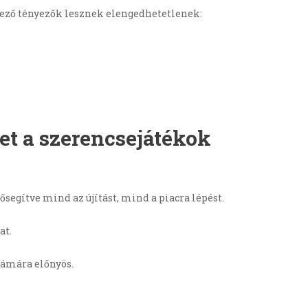
kező tényezők lesznek elengedhetetlenek:
t a szerencsejátékok
egítve mind az újítást, mind a piacra lépést.
at.
zámára előnyös.