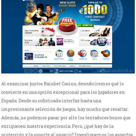
Al examinar juntos Rainbet Casino, descubriremos qué lo
convierte en una opción excepcional para los jugadores en
España. Desde su sofisticada interfaz hasta una
impresionante selección de juegos, hay mucho que resaltar.
Además, no podemos pasar por alto los tentadores bonos que
enriquecen nuestra experiencia. Pero, ¿qué hay de la
protección y la soporte al usuario? Investiguemos los aspectos