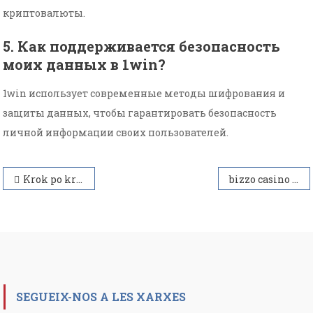
криптовалюты.
5. Как поддерживается безопасность
моих данных в 1win?
1win использует современные методы шифрования и
защиты данных, чтобы гарантировать безопасность
личной информации своих пользователей.
Navegación
Krok po kroku do logowania w kasynie Mostbet
bizzo casino 2026: experiencia móvil y navegación
de
entradas
SEGUEIX-NOS A LES XARXES