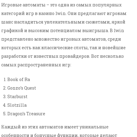
Игровые автоматы – это одна из самых популярных
категорий игр в казино 1win. Они предлагают игрокам
шанс насладиться увлекательными сюжетами, яркой
графикой и высоким потенциалом выигрыша. В 1win
представлено множество игровых автоматов, среди
которых есть как классические слоты, так и новейшие
разработки от известных провайдеров. Вот несколько
самых распространенных игр:
Book of Ra
Gonzo’s Quest
Starburst
Slotzilla
Dragon’s Treasure
Каждый из этих автоматов имеет уникальные
особенности и бонусные функции, которые делают