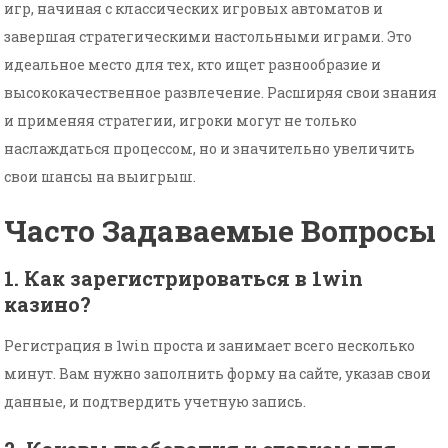
игр, начиная с классических игровых автоматов и
завершая стратегическими настольными играми. Это
идеальное место для тех, кто ищет разнообразие и
высококачественное развлечение. Расширяя свои знания
и применяя стратегии, игроки могут не только
наслаждаться процессом, но и значительно увеличить
свои шансы на выигрыш.
Часто Задаваемые Вопросы
1. Как зарегистрироваться в 1win
казино?
Регистрация в 1win проста и занимает всего несколько
минут. Вам нужно заполнить форму на сайте, указав свои
данные, и подтвердить учетную запись.