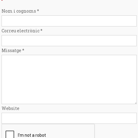
Nom i cognoms
*
Correu electrònic
*
Missatge
*
Website