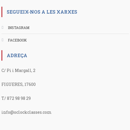
SEGUEIX-NOS A LES XARXES
INSTAGRAM
FACEBOOK
ADREÇA
C/ Pi i Margall, 2
FIGUERES, 17600
T/ 872 98 98 29
info@oclockclasses.com