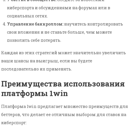
киберспорта и обсуждениями на форумах или в
социальных сетях.
Управление банкроллом:
научитесь контролировать
свои вложения и не ставьте больше, чем можете
позволить себе потерять.
Каждая из этих стратегий может значительно увеличить
ваши шансы на выигрыш, если вы будете
последовательно их применять.
Преимущества использования
платформы 1win
Платформа 1win предлагает множество преимуществ для
беттеров, что делает ее отличным выбором для ставок на
киберспорт: