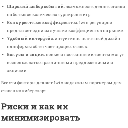
Широкий выбор событий:
возможность делать ставки
на большое количество турниров и игр.
Конкурентные коэффициенты:
1win регулярно
предлагает одни из лучших коэффициентов на рынке.
Удобный интерфейс:
интуитивно понятный дизайн
платформы облегчает процесс ставок.
Бонусы и акции:
новые и постоянные клиенты могут
воспользоваться различными предложениями и
акциями.
Все эти факторы делают 1win надежным партнером для
ставок на киберспорт.
Риски и как их
минимизировать