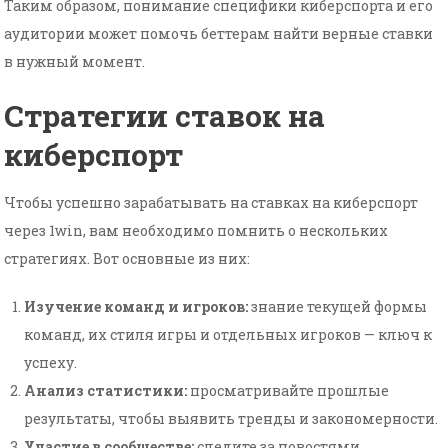
Таким образом, понимание специфики киберспорта и его
аудитории может помочь беттерам найти верные ставки
в нужный момент.
Стратегии ставок на
киберспорт
Чтобы успешно зарабатывать на ставках на киберспорт
через 1win, вам необходимо помнить о нескольких
стратегиях. Вот основные из них:
Изучение команд и игроков:
знание текущей формы
команд, их стиля игры и отдельных игроков — ключ к
успеху.
Анализ статистики:
просматривайте прошлые
результаты, чтобы выявить тренды и закономерности.
Участие в сообществе:
следите за новостями