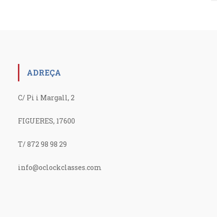
ADREÇA
C/ Pi i Margall, 2
FIGUERES, 17600
T/ 872 98 98 29
info@oclockclasses.com