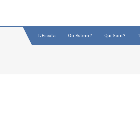
Saltar
al
contenido
L’Escola
On Estem?
Qui Som?