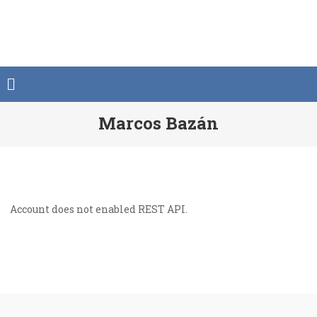
Saltar
al
contenido
Marcos Bazán
Account does not enabled REST API.