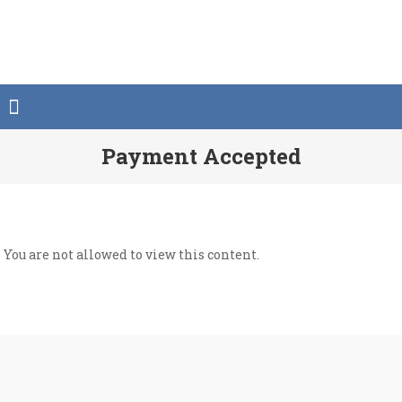
Saltar
al
contenido
Payment Accepted
You are not allowed to view this content.