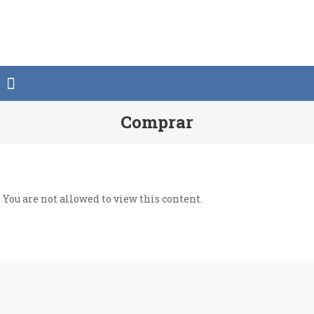
Saltar
al
contenido
Comprar
You are not allowed to view this content.