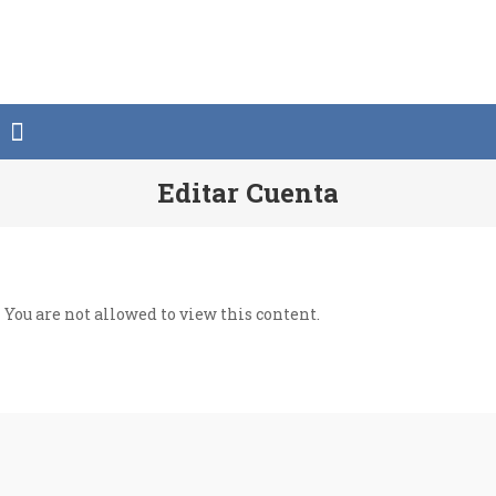
Saltar
al
contenido
Editar Cuenta
You are not allowed to view this content.