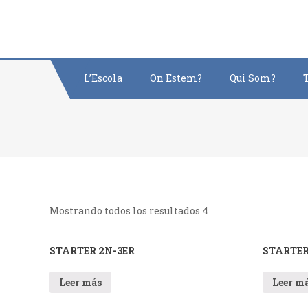
Saltar
al
contenido
L’Escola
On Estem?
Qui Som?
Mostrando todos los resultados 4
STARTER 2N-3ER
STARTER
Leer más
Leer m