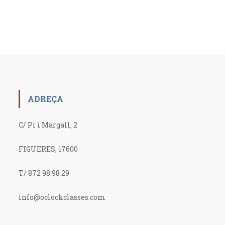
ADREÇA
C/ Pi i Margall, 2
FIGUERES, 17600
T/ 872 98 98 29
info@oclockclasses.com