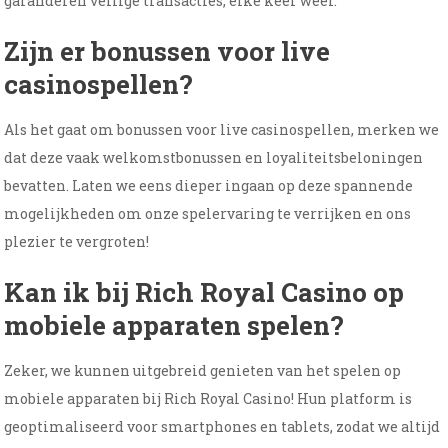
garanderen veilige transacties, elke keer weer.
Zijn er bonussen voor live
casinospellen?
Als het gaat om bonussen voor live casinospellen, merken we
dat deze vaak welkomstbonussen en loyaliteitsbeloningen
bevatten. Laten we eens dieper ingaan op deze spannende
mogelijkheden om onze spelervaring te verrijken en ons
plezier te vergroten!
Kan ik bij Rich Royal Casino op
mobiele apparaten spelen?
Zeker, we kunnen uitgebreid genieten van het spelen op
mobiele apparaten bij Rich Royal Casino! Hun platform is
geoptimaliseerd voor smartphones en tablets, zodat we altijd