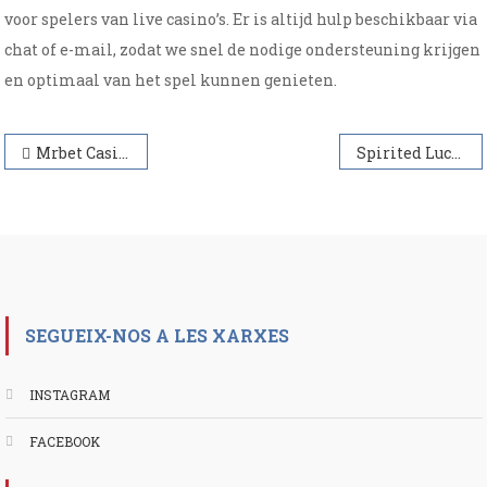
voor spelers van live casino’s. Er is altijd hulp beschikbaar via
chat of e-mail, zodat we snel de nodige ondersteuning krijgen
en optimaal van het spel kunnen genieten.
Navegación
Mrbet Casino Games Variety and Experience
Spirited Luck at WinSpirit Casino
de
entradas
SEGUEIX-NOS A LES XARXES
INSTAGRAM
FACEBOOK