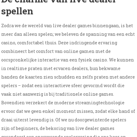
spellen
Zodra we de wereld van live dealer games binnengaan, is het
meer dan alleen spelen; we beleven de spanning van een echt
casino, comfortabel thuis. Deze indringende ervaring
combineert het comfort van online gamen met de
oorspronkelijke interactie van een fysiek casino. We kunnen
in realtime praten met ervaren dealers, hun bekwame
handen de kaarten zien schudden en zelfs praten met andere
spelers – zodat een interactieve sfeer gevormd wordt die
vaak niet aanwezig is bij traditionele online games.
Bovendien verzekert de moderne streamingtechnologie
ervoor dat we geen enkel moment missen, zodat elke hand of
draai uiterst levendig is. Of we nu doorgewinterde spelers
zijn of beginners, de bekoring van live dealer games
garandeert een enerverende spelervaring die ons keer op