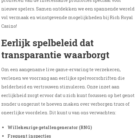
profiteren van de interessante promoties speciaal voor
nieuwe spelers. Samen ontdekken we een spannende wereld
vol vermaak en winstgevende mogelijkheden bij Rich Royal
Casino!
Eerlijk spelbeleid dat
transparantie waarborgt
Om een aangename live game-ervaring te verzekeren,
verlenen we voorrang aan eerlijke spelvoorschriften die
helderheid en vertrouwen stimuleren. Onze inzet aan
eerlijkheid zorgt ervoor dat u zich kunt focussen op het genot
zonder u ongerust te hoeven maken over verborgen trucs of
oneerlijke voordelen. Dit kunt u van ons verwachten:
Willekeurige getallengenerator (RNG)
Frequent inspecties