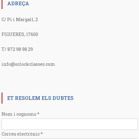
ADREÇA
C/ Pi i Margall, 2
FIGUERES, 17600
T/ 872 98 98 29
info@oclockclasses.com
ET RESOLEM ELS DUBTES
Nom i cognoms
*
Correu electrònic
*