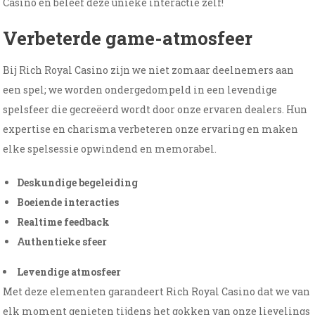
Casino en beleef deze unieke interactie zelf!
Verbeterde game-atmosfeer
Bij Rich Royal Casino zijn we niet zomaar deelnemers aan
een spel; we worden ondergedompeld in een levendige
spelsfeer die gecreëerd wordt door onze ervaren dealers. Hun
expertise en charisma verbeteren onze ervaring en maken
elke spelsessie opwindend en memorabel.
Deskundige begeleiding
Boeiende interacties
Realtime feedback
Authentieke sfeer
Levendige atmosfeer
Met deze elementen garandeert Rich Royal Casino dat we van
elk moment genieten tijdens het gokken van onze lievelings